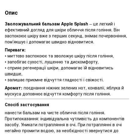
Опис
Зволожувальний бальзам Apple Splash
– це легкий і
ефективний догляд для шкіри обличчя після гоління. Він
заспокоює шкіру вже з перших секунд, знімає почервоніння,
пом’якшує і допомагає швидко відновитися.
Переваги:
• миттєво заспокоює та зволожує шкіру після гоління,
• запобігає сухості, лущенню та дискомфорту,
• сприяє регенерації шкіри, допомагає їй відновитись
швидше,
• залишає приємне відчуття гладкості і свіжості.
Аромат:
поєднання ніжних зелених нот, конвалії, яблука й
мускуса доповнює відчуття комфорту після гоління.
Спосіб застосування
нанести бальзам на чисте обличчя після гоління.
Протипоказання: індивідуальна чутливість до компонентів
засобу. Уникати потрапляння в очі. При потраплянні в очі
негайно промити водою, за необхідності звернутися до