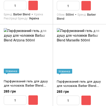
Бренд
Barber Blend
Країна
Обєм
500ml
Бренд
Barber
Реєстрації Бренду
Україна
Blend
Новинка
Новинка
Парфумований гель для душу
Парфумований гель для душу
для чоловіків Barber Blend
для чоловіків Barber Blend
Arizona 500ml
Marseille 500ml
285 грн
285 грн