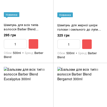
Новинка
Новинка
Шампунь для всіх типів
Шампунь для жирної шкіри
волосся Barber Blend
голови і схильного до лупи
Bergamot 500ml
волосся Barber Blend Menthol
295 грн
325 грн
500ml
Обєм
500ml
Бренд
Barber
Обєм
500ml
Бренд
Barber
Blend
Blend