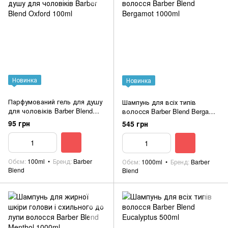
Новинка
Новинка
Парфумований гель для душу
Шампунь для всіх типів
для чоловіків Barber Blend
волосся Barber Blend Bergamot
Oxford 100ml
1000ml
95 грн
545 грн
Обєм
100ml
Бренд
Barber
Обєм
1000ml
Бренд
Barber
Blend
Blend