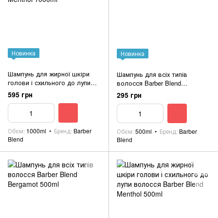
Новинка
Новинка
Шампунь для жирної шкіри
Шампунь для всіх типів
голови і схильного до лупи
волосся Barber Blend
волосся Barber Blend Menthol
Eucalyptus 500ml
595 грн
295 грн
1000ml
Обєм
1000ml
Бренд
Barber
Обєм
500ml
Бренд
Barber
Blend
Blend