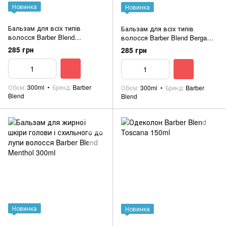
Новинка
Новинка
Бальзам для всіх типів
Бальзам для всіх типів
волосся Barber Blend
волосся Barber Blend Bergamot
Eucalyptus 300ml
300ml
285 грн
285 грн
Обєм
300ml
Бренд
Barber
Обєм
300ml
Бренд
Barber
Blend
Blend
Новинка
Новинка