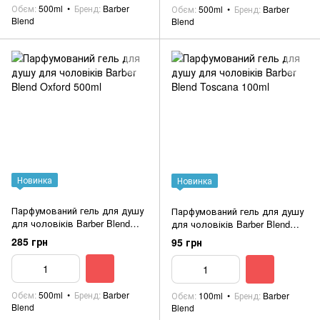
Обєм
500ml
Бренд
Barber
Обєм
500ml
Бренд
Barber
Blend
Blend
Новинка
Новинка
Парфумований гель для душу
Парфумований гель для душу
для чоловіків Barber Blend
для чоловіків Barber Blend
Oxford 500ml
Toscana 100ml
285 грн
95 грн
Обєм
500ml
Бренд
Barber
Обєм
100ml
Бренд
Barber
Blend
Blend