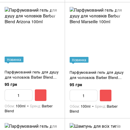
Новинка
Новинка
Парфумований гель для душу
Парфумований гель для душу
для чоловіків Barber Blend
для чоловіків Barber Blend
Arizona 100ml
Marseille 100ml
95 грн
95 грн
Обєм
100ml
Бренд
Barber
Обєм
100ml
Бренд
Barber
Blend
Blend