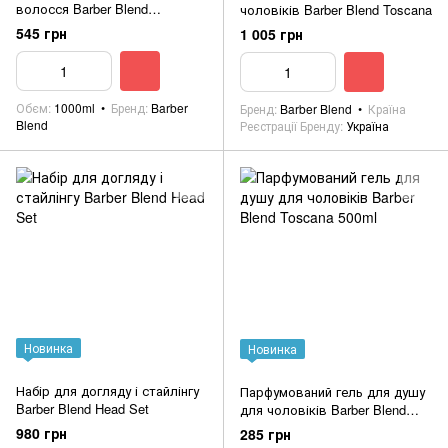
волосся Barber Blend
чоловіків Barber Blend Toscana
Eucalyptus 1000ml
545 грн
1 005 грн
Обєм
1000ml
Бренд
Barber
Бренд
Barber Blend
Країна
Blend
Реєстрації Бренду
Україна
Новинка
Новинка
Набір для догляду і стайлінгу
Парфумований гель для душу
Barber Blend Head Set
для чоловіків Barber Blend
Toscana 500ml
980 грн
285 грн