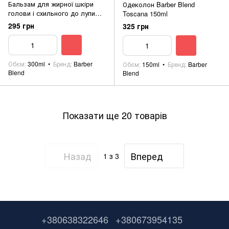
Бальзам для жирної шкіри
Одеколон Barber Blend
голови і схильного до лупи
Toscana 150ml
волосся Barber Blend Menthol
295 грн
325 грн
300ml
Обєм
300ml
Бренд
Barber
Обєм
150ml
Бренд
Barber
Blend
Blend
Показати ще 20 товарів
Назад
Вперед
1
з 3
+380638322646
+380673954135