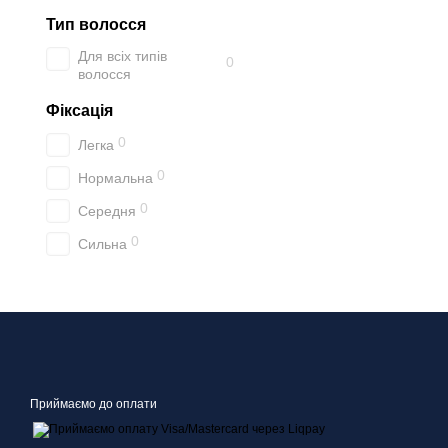
Тип волосся
Для всіх типів
0
волосся
Фіксація
0
Легка
0
Нормальна
0
Середня
0
Сильна
Приймаємо до оплати