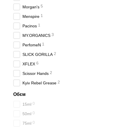
5
Morgan's
1
Menspire
1
Pacinos
3
MY.ORGANICS
1
PerfomeN
2
SLICK GORILLA
6
XFLEX
2
Scissor Hands
2
Kyiv Rebel Grease
Обєм
0
15ml
0
50ml
0
75ml