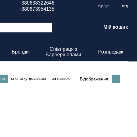
+380638322646
Укр
Рус
Вхід
+380673954135
Мій кошик
Співпраця з
Бренди
Розпродаж
Барбершопами
стю
спочатку дешевше
за назвою
Відображення: