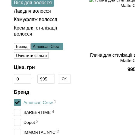
Віск для волосся
Лак для волосся
Камуфляж волосся
Крем для стилізації
волоcся
Бренд:
American Crew
Глина для стилізації
Очистити фільтр
Matte C
Ціна, грн
99
Від Ціна, грн
До Ціна, грн
ОК
Бренд
1
American Crew
4
BARBERTIME
2
Depot
2
IMMORTAL NYC