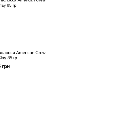
 волосся American Crew
lay 85 гр
5 грн