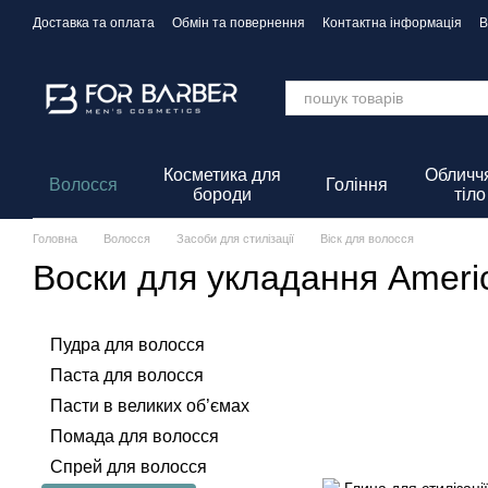
Перейти до основного контенту
Доставка та оплата
Обмін та повернення
Контактна інформація
В
Політика Конфіденційності
Косметика для
Обличчя
Волосся
Гоління
бороди
тіло
Головна
Волосся
Засоби для стилізації
Віск для волосся
Воски для укладання Ameri
Пудра для волосся
Паста для волосся
Пасти в великих об’ємах
Помада для волосся
Спрей для волосся