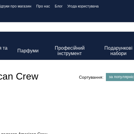
ідгуки про магазин
Про нас
Блог
Угода користувача
 та
Професійний
Подарункові
Парфуми
інструмент
набори
can Crew
за популярні
Сортування: