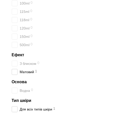
0
100ml
0
115ml
0
118ml
0
120ml
0
150ml
0
500ml
Ефект
0
З блиском
1
Матовий
Основа
0
Водна
Тип шкіри
1
Для всіх типів шкіри