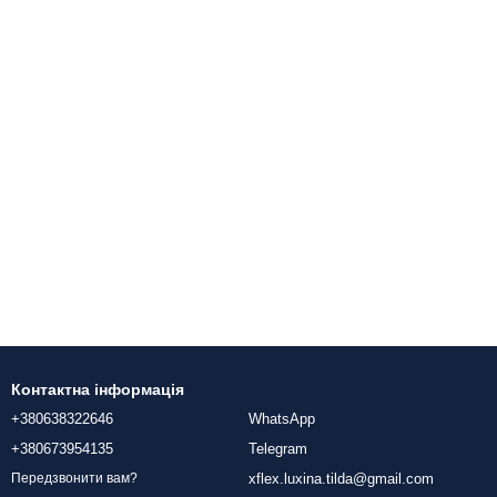
Контактна інформація
+380638322646
WhatsApp
+380673954135
Telegram
xflex.luxina.tilda@gmail.com
Передзвонити вам?