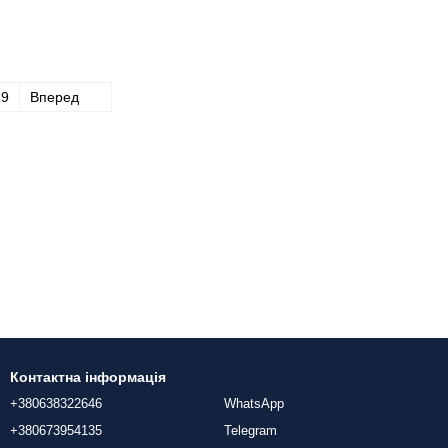
19
Вперед
Контактна інформація
+380638322646
WhatsApp
+380673954135
Telegram