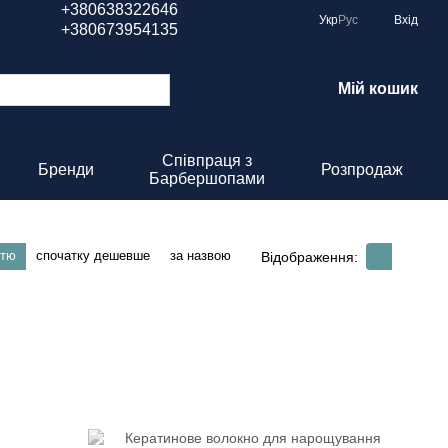
+380638322646
Укр
Рус
Вхід
+380673954135
Мій кошик
Співпраця з
Бренди
Розпродаж
Барбершопами
стю
спочатку дешевше
за назвою
Відображення: