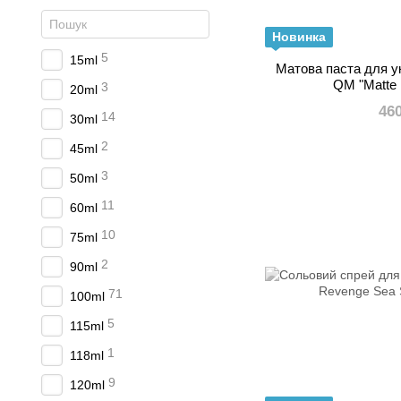
Новинка
5
15ml
Матова паста для 
QM "Matte 
3
20ml
46
14
30ml
2
45ml
3
50ml
11
60ml
10
75ml
2
90ml
71
100ml
5
115ml
1
118ml
9
120ml