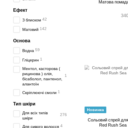
Матова помада 
Ефект
34
42
З блиском
142
Матовий
Основа
59
Водна
1
Гліцерин
Ментол, касторова (
рицинова ) олія,
1
бісаболол, пантенол,
алантоїн
1
Скріплюючі смоли
Тип шкіри
Новинка
Для всіх типів
276
шкіри
Сольовий спрей для
Red Rush Sea 
4
Для сивого волосся