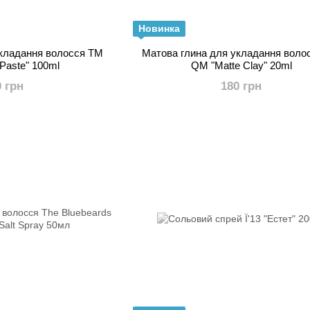
Новинка
укладання волосся ТМ
Матова глина для укладання воло
Paste" 100ml
QM "Matte Clay" 20ml
0 грн
180 грн