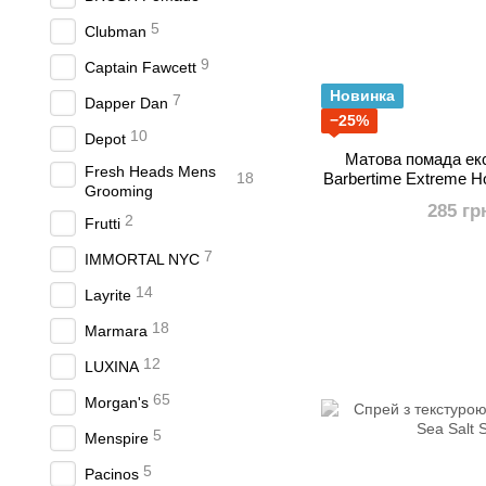
5
Clubman
9
Captain Fawcett
Новинка
7
Dapper Dan
−25%
10
Depot
Матова помада екс
Fresh Heads Mens
18
Barbertime Extreme H
Grooming
285 гр
2
Frutti
7
IMMORTAL NYC
14
Layrite
18
Marmara
12
LUXINA
65
Morgan's
5
Menspire
5
Pacinos