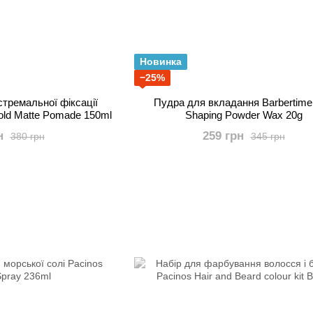
Новинка
−25%
тремальної фіксації
Пудра для вкладання Barbertime
old Matte Pomade 150ml
Shaping Powder Wax 20g
н
259 грн
380 грн
345 грн