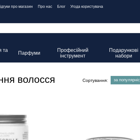
ідгуки про магазин
Про нас
Блог
Угода користувача
 та
Професійний
Подарункові
Парфуми
інструмент
набори
ння волосся
за популярні
Сортування: