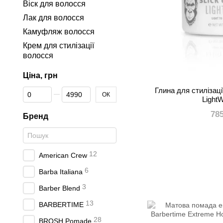
Віск для волосся
Лак для волосся
Камуфляж волосся
Крем для стилізації
волоcся
Ціна, грн
Глина для стилізації
Від Ціна, грн
До Ціна, грн
ОК
Light
78
Бренд
12
American Crew
6
Barba Italiana
3
Barber Blend
13
BARBERTIME
28
BROSH Pomade