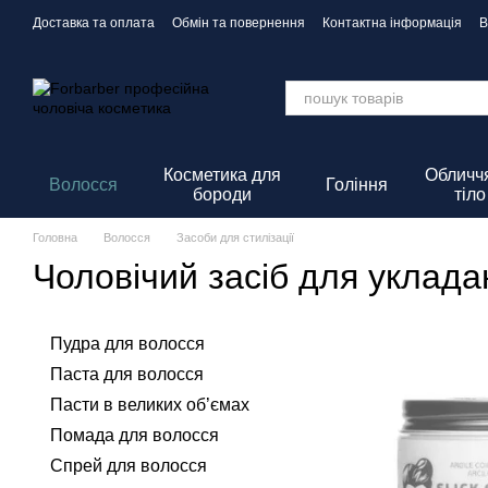
Перейти до основного контенту
Доставка та оплата
Обмін та повернення
Контактна інформація
В
Політика Конфіденційності
Косметика для
Обличчя
Волосся
Гоління
бороди
тіло
Головна
Волосся
Засоби для стилізації
Чоловічий засіб для уклада
Пудра для волосся
Паста для волосся
Пасти в великих об’ємах
Помада для волосся
Спрей для волосся