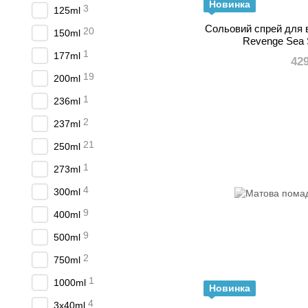
Новинка
3
125ml
Сольовий спрей для 
20
150ml
Revenge Sea 
1
177ml
42
19
200ml
1
236ml
2
237ml
21
250ml
1
273ml
4
300ml
9
400ml
9
500ml
2
750ml
1
1000ml
Новинка
4
3x40ml