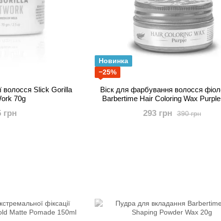
Новинка
−25%
 волосся Slick Gorilla
Віск для фарбування волосся фіо
Work 70g
Barbertime Hair Coloring Wax Purpl
5 грн
293 грн
390 грн