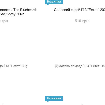
Новинка
волосся The Bluebeards
Сольовий спрей Ї'13 "Естет"
Salt Spray 50мл
9 грн
510 грн
Новинка