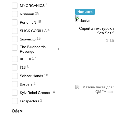
6
MY.ORGANICS
Новинка
25
Nishman
15
PerfomeN
Спрей з текстурою 
4
SLICK GORILLA
Sea Salt 
15
Suavecito
1 1
The Bluebeards
9
Revenge
17
XFLEX
6
Ї’13
18
Scissor Hands
2
Barbers
14
Kyiv Rebel Grease
2
Prospectors
Обєм