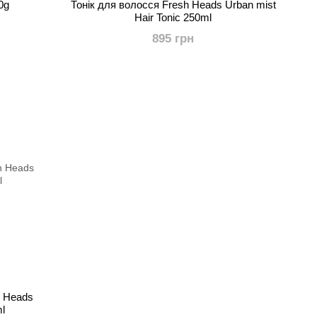
0g
Тонік для волосся Fresh Heads Urban mist
Hair Tonic 250ml
895 грн
h Heads
l