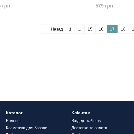
5 грн
579 грн
Назад
1
...
15
16
17
18
Каталог
Клієнтам
Волосся
Вхід до кабінету
Косметика для бороди
Доставка та оплата