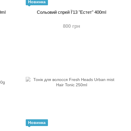
Новинка
 200ml
Сольовий спрей Ї'13 "Естет" 400ml
800 грн
Новинка