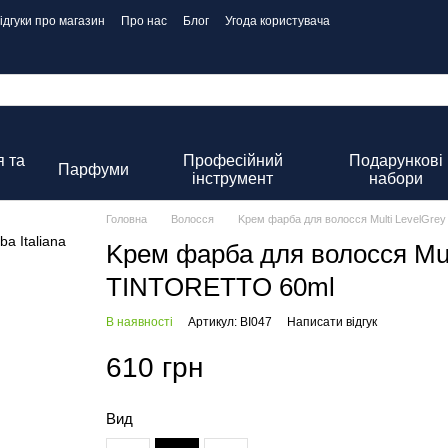
ідгуки про магазин
Про нас
Блог
Угода користувача
 та
Професійний
Подарункові
Парфуми
інструмент
набори
Головна
Волосся
Kрем фарба для волосся Multi LevelGrey 
Kрем фарба для волосся Multi
TINTORETTO 60ml
В наявності
Артикул: BI047
Написати відгук
610 грн
Вид