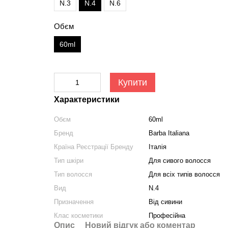
N.3
N.4
N.6
Обєм
60ml
Купити
Характеристики
Обєм
60ml
Бренд
Barba Italiana
Країна Реєстрації Бренду
Італія
Тип шкіри
Для сивого волосся
Тип волосся
Для всіх типів волосся
Вид
N.4
Призначення
Від сивини
Клас косметики
Професійна
Опис
Новий відгук або коментар