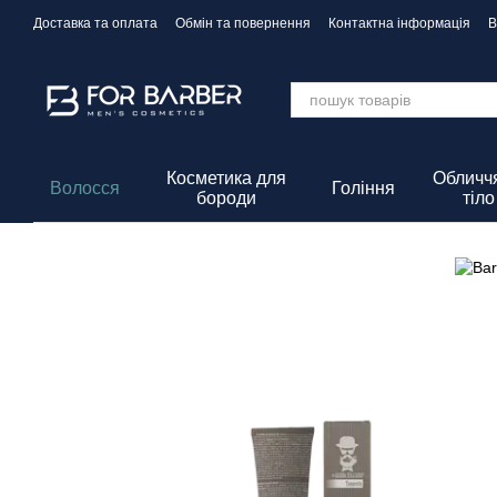
Перейти до основного контенту
Доставка та оплата
Обмін та повернення
Контактна інформація
В
Політика Конфіденційності
Косметика для
Обличчя
Волосся
Гоління
бороди
тіло