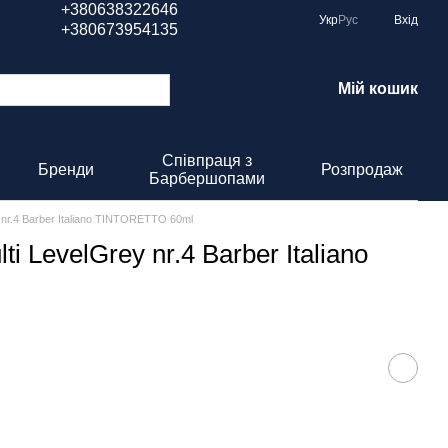
+380638322646
Укр
Рус
Вхід
+380673954135
Мій кошик
Співпраця з
Бренди
Розпродаж
Барбершопами
nr.4 Barber Italiano TINTORETTO 60ml
 LevelGrey nr.4 Barber Italiano