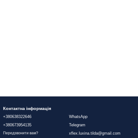
Контактна інформація
+380638322646
WhatsApp
+380673954135
Telegram
xflex.luxina.tilda@gmail.com
Передзвонити вам?