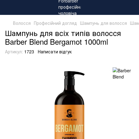
Волосся
Професійний догляд
Шампунь для волосся
Шамп
Шампунь для всіх типів волосся
Barber Blend Bergamot 1000ml
Артикул:
1723
Написати відгук