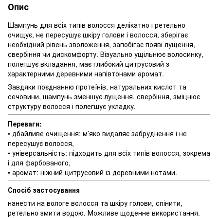
Опис
Шампунь для всіх типів волосся делікатно і ретельно
очищує, не пересушує шкіру голови і волосся, зберігає
необхідний рівень зволоження, запобігає появі лущення,
свербіння чи дискомфорту. Візуально ущільнює волосинку,
полегшує вкладання, має глибокий цитрусовий з
характерними деревними напівтонами аромат.
Завдяки поєднанню протеїнів, натуральних кислот та
сечовини, шампунь зменшує лущення, свербіння, зміцнює
структуру волосся і полегшує укладку.
Переваги:
• дбайливе очищення: м’яко видаляє забруднення і не
пересушує волосся,
• універсальність: підходить для всіх типів волосся, зокрема
і для фарбованого,
• аромат: ніжний цитрусовий із деревними нотами.
Спосіб застосування
нанести на вологе волосся та шкіру голови, спінити,
ретельно змити водою. Можливе щоденне використання.