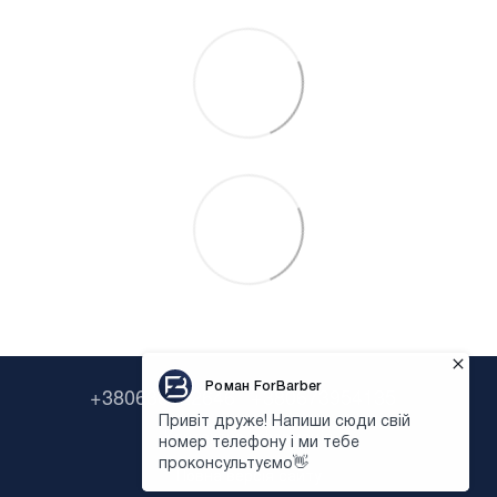
+380638322646
+380673954135
Контактна інформація
Повна версія сайту