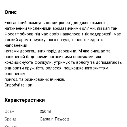
Опис
Елегантний шампунь-кондиціонер для джентльменів,
натхненний численними ароматичними оліями, які капітан
Фосетт збирав під час своїх навколосвітніх подорожей, має
тонкий аромат мускусного пачулі, теплого кедра та
наповнений
нотами дорогоцінних порід деревини. М'яко очищає та
насичений бадьорими органічними сполуками, які
кондиціонують фолікули, утримують вологу та допомагають
відновити пружність волосся, пошкодженого життям,
сповненим
пригод та ризикованих вчинків.
Спробуйте і ви.
Характеристики
Обєм
250ml
Бренд
Captain Fawcett
Країна