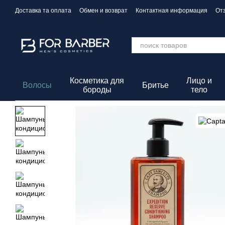
Перейти к основному контенту
Доставка та оплата
Обмен и возврат
Контактная информация
От
Политика конфиденциальности
Косметика для
Лицо и
Волосы
Бритье
бороды
тело