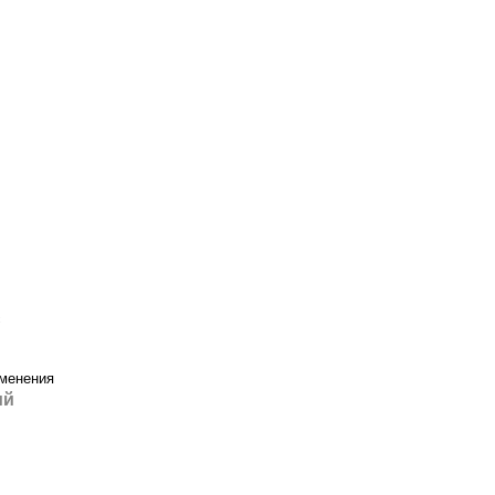
с
менения
ий