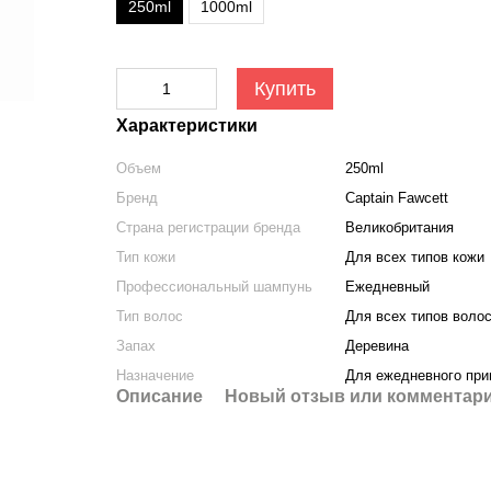
250ml
1000ml
Купить
Характеристики
Объем
250ml
Бренд
Captain Fawcett
Страна регистрации бренда
Великобритания
Тип кожи
Для всех типов кожи
Профессиональный шампунь
Ежедневный
Тип волос
Для всех типов воло
Запах
Деревина
Назначение
Для ежедневного при
Описание
Новый отзыв или комментар