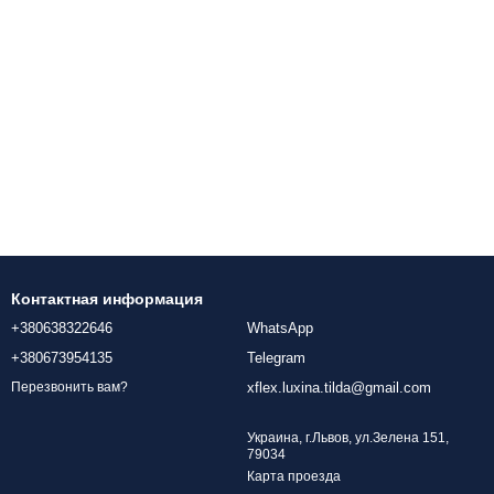
Контактная информация
+380638322646
WhatsApp
+380673954135
Telegram
xflex.luxina.tilda@gmail.com
Перезвонить вам?
Украина, г.Львов, ул.Зелена 151,
79034
Карта проезда