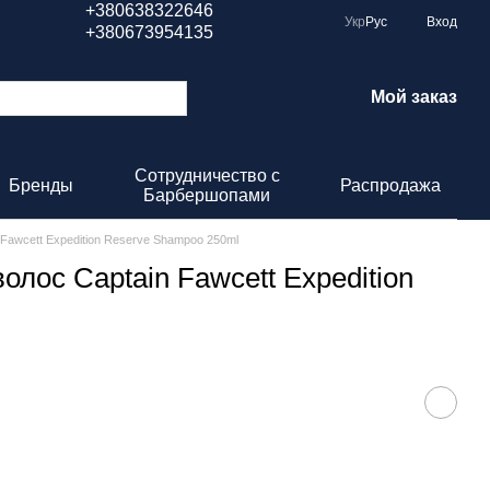
+380638322646
Укр
Рус
Вход
+380673954135
Мой заказ
Сотрудничество с
Бренды
Распродажа
Барбершопами
Fawcett Expedition Reserve Shampoo 250ml
лос Captain Fawcett Expedition