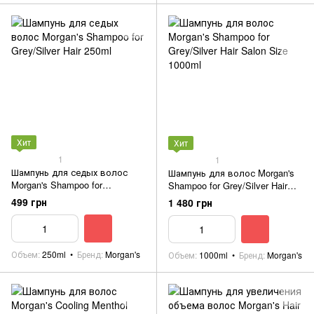
Хит
Хит
1
1
Шампунь для седых волос
Шампунь для волос Morgan's
Morgan's Shampoo for
Shampoo for Grey/Silver Hair
Grey/Silver Hair 250ml
Salon Size 1000ml
499 грн
1 480 грн
Объем
250ml
Бренд
Morgan's
Объем
1000ml
Бренд
Morgan's