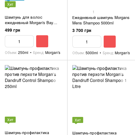
Хит
1
Шампунь для волос
Ежедневный шампунь Morgans
ежедневный Morgan's Bay
Mens Shampoo 5000ml
Rum Shampoo 250ml
499 грн
3 700 грн
Объем
250ml
Бренд
Morgan's
Объем
5000ml
Бренд
Morgan's
Хит
Хит
Шампунь-профилактика
Шампунь-профилактика