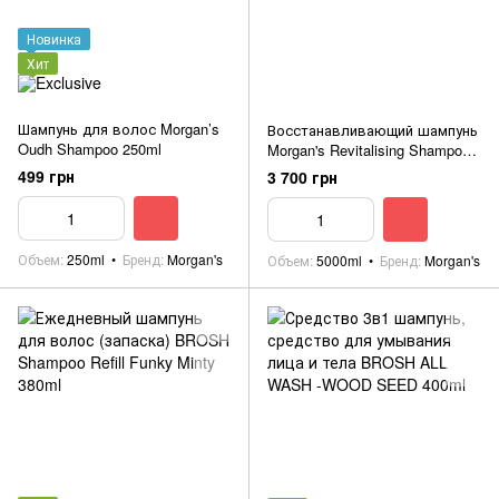
Новинка
Хит
Шампунь для волос Morgan’s
Восстанавливающий шампунь
Oudh Shampoo 250ml
Morgan's Revitalising Shampoo
(Brazilian Orange Fragrance) 5
499 грн
3 700 грн
Litre
Объем
250ml
Бренд
Morgan's
Объем
5000ml
Бренд
Morgan's