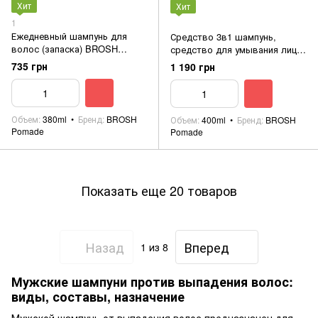
Хит
Хит
1
Ежедневный шампунь для
Средство 3в1 шампунь,
волос (запаска) BROSH
средство для умывания лица
Shampoo Refill Funky Minty
и тела BROSH ALL WASH -
735 грн
1 190 грн
380ml
WOOD SEED 400ml
Объем
380ml
Бренд
BROSH
Объем
400ml
Бренд
BROSH
Pomade
Pomade
Показать еще 20 товаров
Назад
Вперед
1
из 8
Мужские шампуни против выпадения волос:
виды, составы, назначение
Мужской шампунь от выпадения волос предназначен для