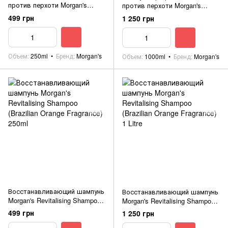
против перхоти Morgan's
против перхоти Morgan's
Dandruff Control Shampoo 250ml
Dandruff Control Shampoo 1 Litre
499 грн
1 250 грн
Объем
250ml
Бренд
Morgan's
Объем
1000ml
Бренд
Morgan's
Восстанавливающий шампунь
Восстанавливающий шампунь
Morgan's Revitalising Shampoo
Morgan's Revitalising Shampoo
(Brazilian Orange Fragrance)
(Brazilian Orange Fragrance) 1
499 грн
1 250 грн
250ml
Litre