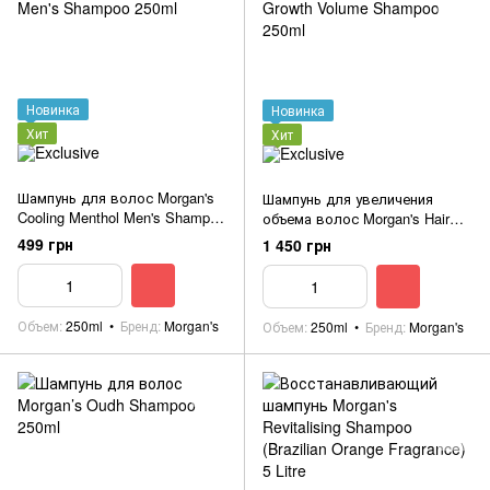
Новинка
Новинка
Хит
Хит
Шампунь для волос Morgan's
Шампунь для увеличения
Cooling Menthol Men's Shampoo
объема волос Morgan's Hair
250ml
Growth Volume Shampoo 250ml
499 грн
1 450 грн
Объем
250ml
Бренд
Morgan's
Объем
250ml
Бренд
Morgan's