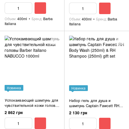
Italiano MORFEO
Объем
400ml
Бренд
Barba
Объем
400ml
Бренд
Barba
Italiana
Italiana
Новинка
Новинка
Успокаивающий шампунь для
Набор гель для душа и
чувствительной кожи головы
шампунь Captain Fawcett RH
Barber Italiano NABUCCO
Body Wash (250ml) & RH
2 862 грн
2 130 грн
1000ml
Shampoo (250ml) gift set