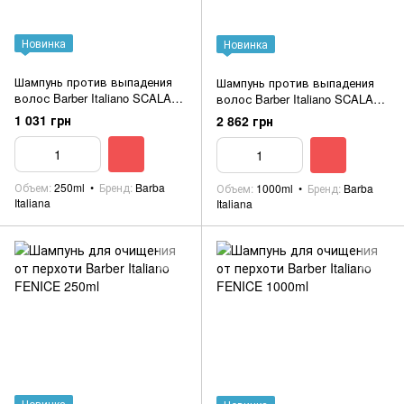
Новинка
Новинка
Шампунь против выпадения
Шампунь против выпадения
волос Barber Italiano SCALA
волос Barber Italiano SCALA
250ml
1000ml
1 031 грн
2 862 грн
Объем
250ml
Бренд
Barba
Объем
1000ml
Бренд
Barba
Italiana
Italiana
Новинка