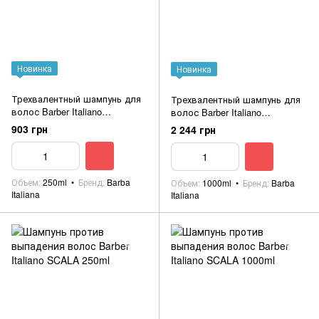
Новинка
Новинка
Трехвалентный шампунь для
Трехвалентный шампунь для
волос Barber Italiano
волос Barber Italiano
MICHELANGELO 250ml
MICHELANGELO 1000ml без
903 грн
2 244 грн
коробки
Объем
250ml
Бренд
Barba
Объем
1000ml
Бренд
Barba
Italiana
Italiana