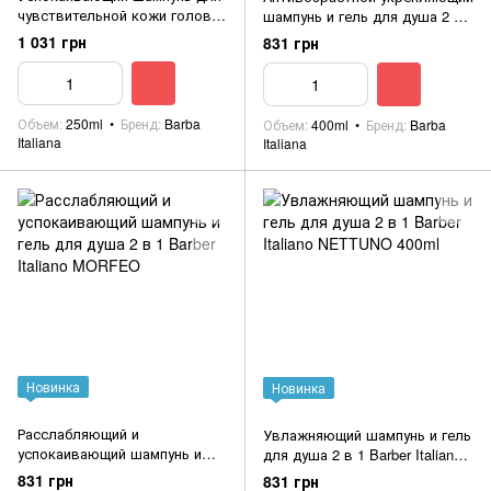
чувствительной кожи головы
шампунь и гель для душа 2 в
Barber Italiano NABUCCO 250ml
1 Barber Italiano ERCOLE 400ml
1 031 грн
831 грн
Объем
250ml
Бренд
Barba
Объем
400ml
Бренд
Barba
Italiana
Italiana
Новинка
Новинка
Расслабляющий и
Увлажняющий шампунь и гель
успокаивающий шампунь и
для душа 2 в 1 Barber Italiano
гель для душа 2 в 1 Barber
NETTUNO 400ml
831 грн
831 грн