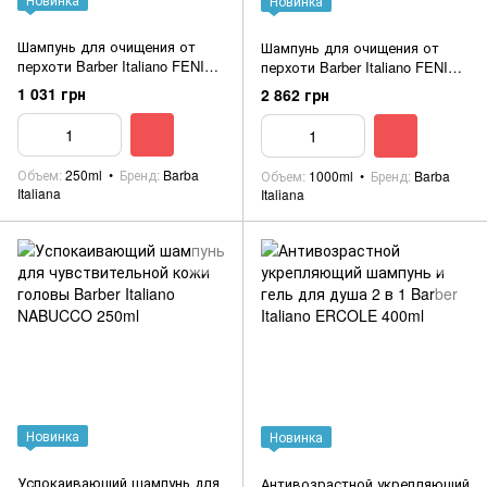
Новинка
Шампунь для очищения от
Шампунь для очищения от
перхоти Barber Italiano FENICE
перхоти Barber Italiano FENICE
250ml
1000ml
1 031 грн
2 862 грн
Объем
250ml
Бренд
Barba
Объем
1000ml
Бренд
Barba
Italiana
Italiana
Новинка
Новинка
Успокаивающий шампунь для
Антивозрастной укрепляющий