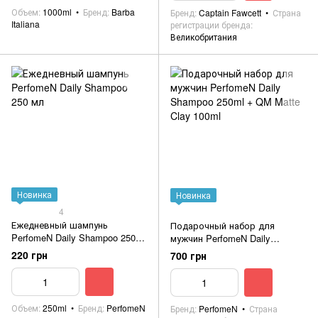
Объем
1000ml
Бренд
Barba
Бренд
Captain Fawcett
Страна
Italiana
регистрации бренда
Великобритания
Новинка
Новинка
4
Ежедневный шампунь
Подарочный набор для
PerfomeN Daily Shampoo 250
мужчин PerfomeN Daily
мл
Shampoo 250ml + QM Matte
220 грн
700 грн
Clay 100ml
Объем
250ml
Бренд
PerfomeN
Бренд
PerfomeN
Страна