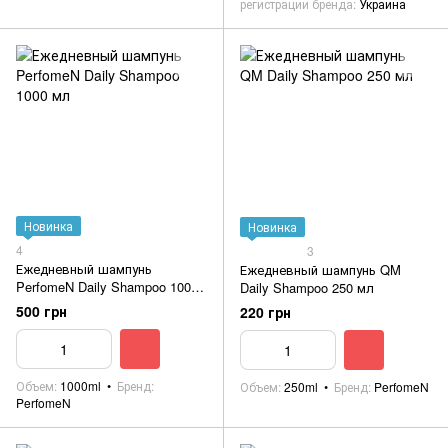
регистрации бренда
Украина
Новинка
Новинка
4
3
Ежедневный шампунь
Ежедневный шампунь QM
PerfomeN Daily Shampoo 1000
Daily Shampoo 250 мл
мл
500 грн
220 грн
Объем
1000ml
Бренд
Объем
250ml
Бренд
PerfomeN
PerfomeN