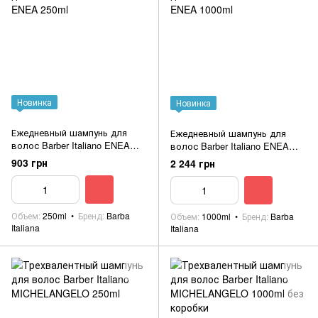
Новинка
Новинка
Ежедневный шампунь для
Ежедневный шампунь для
волос Barber Italiano ENEA
волос Barber Italiano ENEA
250ml
1000ml
903 грн
2 244 грн
Объем
250ml
Бренд
Barba
Объем
1000ml
Бренд
Barba
Italiana
Italiana