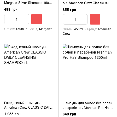
Morgans Silver Shampoo 150ml
в 1 American Crew Classic 3-in-
Tube(Новинка)
1 450 мл
499 грн
855 грн
Объем
150ml
Бренд
Morgan's
Объем
450ml
Бренд
American
Crew
Ежедневный шампунь
Шампунь для волос без солей
American Crew CLASSIC DAILY
и парабенов Nishman Pro-Hair
CLEANSING SHAMPOO 1L
Shampoo 1250ml
1 255 грн
640 грн