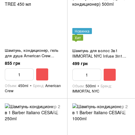
Новинка
Хит
Шампунь, кондиционер, гель
Шампунь для волос 3в1
для душа American Crew
IMMORTAL NYC Infuse 3in1
CLASSIC 3-IN-1 TEA TREE 450
(шампунь, гель для душа,
855 грн
499 грн
мл
кондиционер) 500ml
Объем
450ml
Бренд
American
Объем
500ml
Бренд
Crew
IMMORTAL NYC