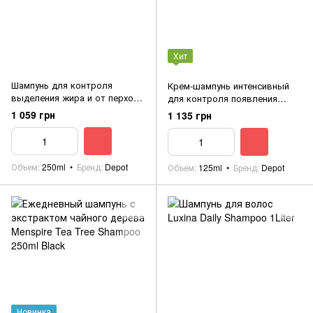
Хит
Шампунь для контроля
Крем-шампунь интенсивный
выделения жира и от перхоти
для контроля появления
DEPOT 102 250ml
перхоти DEPOT 106 125мл
1 059 грн
1 135 грн
Объем
250ml
Бренд
Depot
Объем
125ml
Бренд
Depot
Новинка