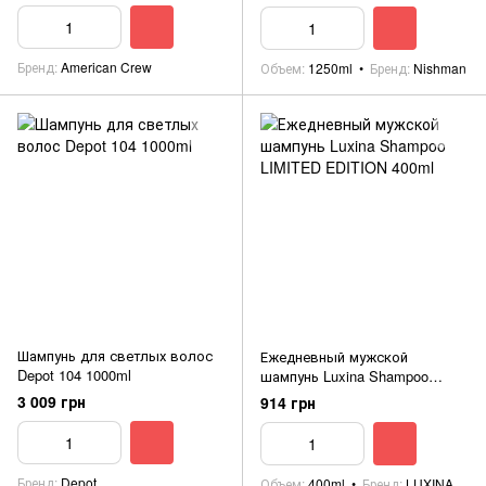
Бренд
American Crew
Объем
1250ml
Бренд
Nishman
Шампунь для светлых волос
Ежедневный мужской
Depot 104 1000ml
шампунь Luxina Shampoo
LIMITED EDITION 400ml
3 009 грн
914 грн
Бренд
Depot
Объем
400ml
Бренд
LUXINA