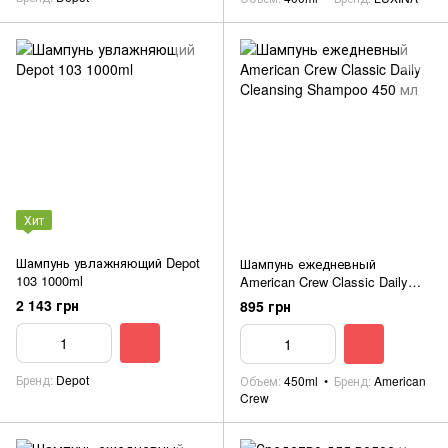
Хит
Шампунь увлажняющий Depot
Шампунь ежедневный
103 1000ml
American Crew Classic Daily
Cleansing Shampoo 450 мл
2 143 грн
895 грн
Бренд
Depot
Объем
450ml
Бренд
American
Crew