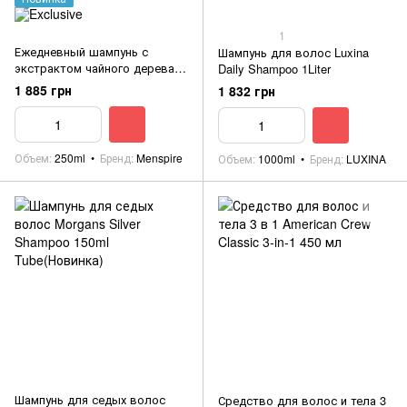
1
Ежедневный шампунь с
Шампунь для волос Luxina
экстрактом чайного дерева
Daily Shampoo 1Liter
Menspire Tea Tree Shampoo
1 885 грн
1 832 грн
250ml Black
Объем
250ml
Бренд
Menspire
Объем
1000ml
Бренд
LUXINA
Шампунь для седых волос
Средство для волос и тела 3