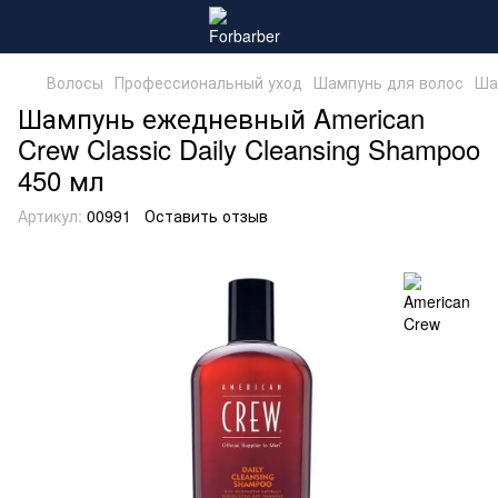
Волосы
Профессиональный уход
Шампунь для волос
Ша
Шампунь ежедневный American
Crew Classic Daily Cleansing Shampoo
450 мл
Артикул:
00991
Оставить отзыв