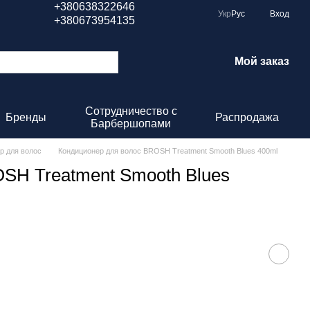
+380638322646
Укр
Рус
Вход
+380673954135
Мой заказ
Сотрудничество с
Бренды
Распродажа
Барбершопами
р для волос
Кондиционер для волос BROSH Treatment Smooth Blues 400ml
SH Treatment Smooth Blues