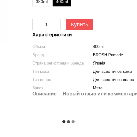
380ml
400ml
Купить
Характеристики
Объем
400ml
Бренд
BROSH Pomade
Страна регистрации бренда
Японія
Тип кожи
Для всех типов кожи
Тип волос
Для всех типов волос
Запах
Мята
Описание
Новый отзыв или комментар