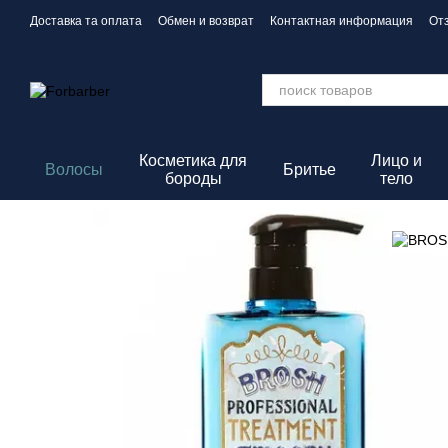
Перейти к основному контенту
Доставка та оплата
Обмен и возврат
Контактная информация
От
Политика конфиденциальности
Косметика для
Лицо и
Волосы
Бритье
бороды
тело