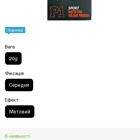
Новинка
Вага
20g
Фіксація
Середня
Ефект
Матовий
В наявності