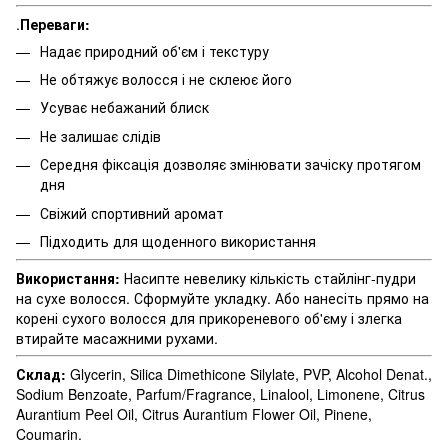
.
Переваги:
Надає природний об'єм і текстуру
Не обтяжує волосся і не склеює його
Усуває небажаний блиск
Не залишає слідів
Середня фіксація дозволяє змінювати зачіску протягом
дня
Свіжий спортивний аромат
Підходить для щоденного використання
Використання:
Насипте невелику кількість стайлінг-пудри
на сухе волосся. Сформуйте укладку. Або нанесіть прямо на
корені сухого волосся для прикореневого об'єму і злегка
втирайте масажними рухами.
Склад:
Glycerin, Silica Dimethicone Silylate, PVP, Alcohol Denat.,
Sodium Benzoate, Parfum/Fragrance, Linalool, Limonene, Citrus
Aurantium Peel Oil, Citrus Aurantium Flower Oil, Pinene,
Coumarin.