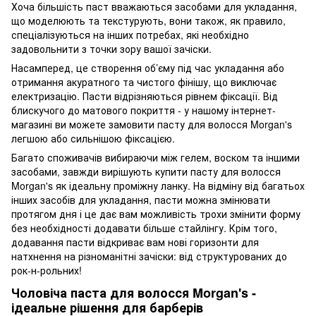
Хоча більшість паст вважаються засобами для укладання,
що моделюють та текстурують, вони також, як правило,
спеціалізуються на інших потребах, які необхідно
задовольнити з точки зору вашої зачіски.
Насамперед, це створення об’єму під час укладання або
отримання акуратного та чистого фінішу, що виключає
електризацію. Пасти відрізняються рівнем фіксації. Від
блискучого до матового покриття - у нашому інтернет-
магазині ви можете замовити пасту для волосся Morgan's
легшою або сильнішою фіксацією.
Багато споживачів вибираючи між гелем, воском та іншими
засобами, завжди вирішують купити пасту для волосся
Morgan's як ідеальну проміжну ланку. На відміну від багатьох
інших засобів для укладання, пасти можна змінювати
протягом дня і це дає вам можливість трохи змінити форму
без необхідності додавати більше стайлінгу. Крім того,
додавання пасти відкриває вам нові горизонти для
натхнення на різноманітні зачіски: від структурованих до
рок-н-рольних!
Чоловіча паста для волосся Morgan's -
ідеальне рішення для барберів