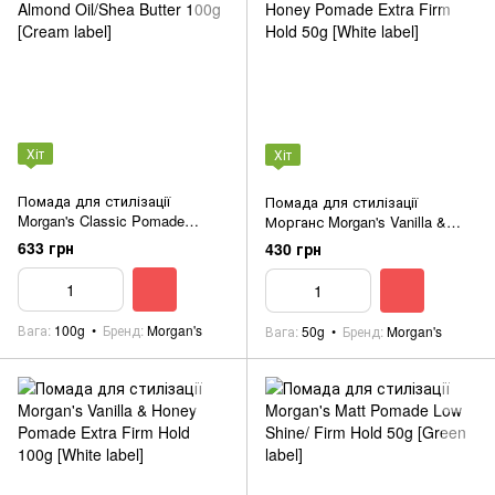
Хіт
Хіт
Помада для стилізації
Помада для стилізації
Morgan's Classic Pomade
Морганс Morgan's Vanilla &
Almond Oil/Shea Butter 100g
Honey Pomade Extra Firm Hold
633 грн
430 грн
[Cream label]
50g [White label]
Вага
100g
Бренд
Morgan's
Вага
50g
Бренд
Morgan's