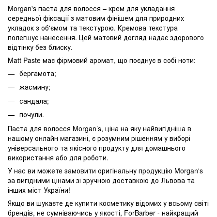
Morgan's паста для волосся – крем для укладання
середньої фіксації з матовим фінішем для природних
укладок з об'ємом та текстурою. Кремова текстура
полегшує нанесення. Цей матовий догляд надає здорового
відтінку без блиску.
Matt Paste має фірмовий аромат, що поєднує в собі ноти:
бергамота;
жасмину;
сандала;
почули.
Паста для волосся Morgan’s, ціна на яку найвигідніша в
нашому онлайн магазині, є розумним рішенням у виборі
універсального та якісного продукту для домашнього
використання або для роботи.
У нас ви можете замовити оригінальну продукцію Morgan's
за вигідними цінами зі зручною доставкою до Львова та
інших міст України!
Якщо ви шукаєте де купити косметику відомих у всьому світі
брендів, не сумніваючись у якості, ForBarber - найкращий