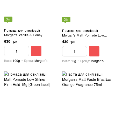
Хіт
Хіт
Помада для стилізації
Помада для стилізації
Morgan's Vanilla & Honey
Morgan's Matt Pomade Low
Pomade Extra Firm Hold 100g
Shine/ Firm Hold 50g [Green
630 грн
430 грн
[White label]
label]
Вага
100g
Бренд
Morgan's
Вага
50g
Бренд
Morgan's