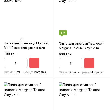
Хіт
2
Паста для стилізації Морганс
Глина для стилізації волосся
Matt Paste 15ml pocket size
Morgans Texture Clay 120ml
199 грн
630 грн
Обєм
15ml
Бренд
Morgan's
Обєм
120ml
Бренд
Morgan's