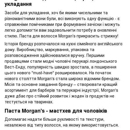
укладання
Засоби для укладання, хоч би якими чисельними та
різноманітними вони були, всі виконують одну функцію - є
справжніми помічниками при формуванні зачіски і можуть
легко допомогти вам задовольнити потребу в оновленні
стилю. Паста для волосся Morgan's прикрасить стрижку!
Історія бренду розпочалося на кухні сімейного англійського
дому. Виробництво, маркування, упаковка та
розповсюдження здійснювалися вручну. Першими
продавцями стали модні чоловічі перукарі лондонського
Вест-Енду, популярність швидко зростала, а поширення
цього нового "must-have" розширювалося. На початок
нового століття Morgan's стала широко відомим брендом.
Місія та основне завдання бренду – створювати кращий
асортимент для барберів та перукарні індустрії, Morgan's
дуже дбає про стійкий розвиток і жоден із продуктів не
тестується на тваринах.
Паста Morgan's - мастхев для чоловіків
Допомагає надати більше рухливості та текстури,
незалежно від типу волосся, на якому використовується.