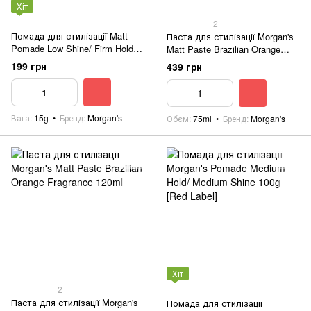
Хіт
2
Помада для стилізації Matt
Паста для стилізації Morgan's
Pomade Low Shine/ Firm Hold
Matt Paste Brazilian Orange
15g [Green label]
Fragrance 75ml
199 грн
439 грн
Вага
15g
Бренд
Morgan's
Обєм
75ml
Бренд
Morgan's
Хіт
2
Паста для стилізації Morgan's
Помада для стилізації