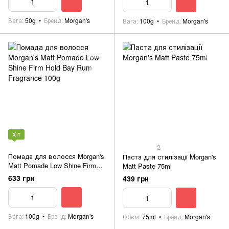
Вага
50g
Бренд
Morgan's
Вага
100g
Бренд
Morgan's
Хіт
2
Помада для волосся Morgan's
Паста для стилізації Morgan's
Matt Pomade Low Shine Firm
Matt Paste 75ml
Hold Bay Rum Fragrance 100g
633 грн
439 грн
Вага
100g
Бренд
Morgan's
Обєм
75ml
Бренд
Morgan's