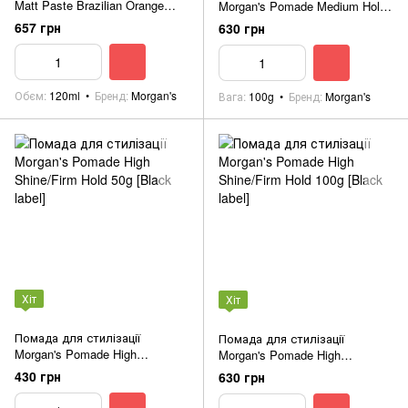
Matt Paste Brazilian Orange
Morgan's Pomade Medium Hold/
Fragrance 120ml
Medium Shine 100g [Red Label]
657 грн
630 грн
Обєм
120ml
Бренд
Morgan's
Вага
100g
Бренд
Morgan's
Хіт
Хіт
Помада для стилізації
Помада для стилізації
Morgan's Pomade High
Morgan's Pomade High
Shine/Firm Hold 50g [Black
Shine/Firm Hold 100g [Black
430 грн
630 грн
label]
label]