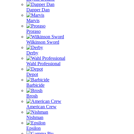
Dapper Dan
Marvis
Proraso
Wilkinson Sword
Derby
Wahl Professional
Depot
Barbicide
Brosh
American Crew
Nishman
Epsilon