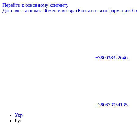
Перейти к основному контенту
Доставка та оплата
Обмен и возврат
Контактная информация
Отз
+380638322646
+380673954135
Укр
Рус