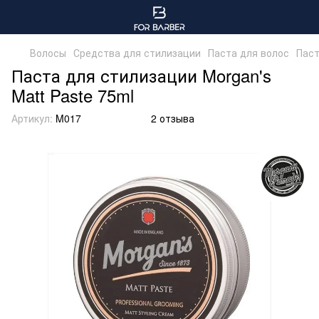
Волосы
Средства для стилизации
Паста для волос
Паст
Паста для стилизации Morgan's
Matt Paste 75ml
Артикул:
M017
2 отзыва