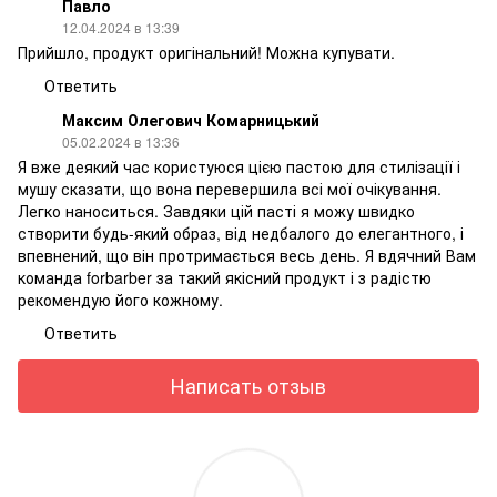
Павло
12.04.2024 в 13:39
Прийшло, продукт оригінальний! Можна купувати.
Ответить
Максим Олегович Комарницький
05.02.2024 в 13:36
Я вже деякий час користуюся цією пастою для стилізації і
мушу сказати, що вона перевершила всі мої очікування.
Легко наноситься. Завдяки цій пасті я можу швидко
створити будь-який образ, від недбалого до елегантного, і
впевнений, що він протримається весь день. Я вдячний Вам
команда forbarber за такий якісний продукт і з радістю
рекомендую його кожному.
Ответить
Написать отзыв