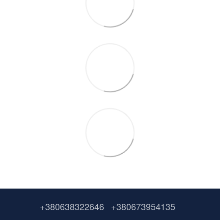
+380638322646
+380673954135