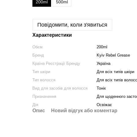
200ml
500ml
Повідомити, коли з'явиться
Характеристики
Обєм
200ml
Бренд
Kyiv Rebel Grease
Країна Реєстрації Бренду
Україна
Тип шкіри
Для всіх типів шкіри
Тип волосся
Для всіх типів волос
Вид для засобів для волосся
Тонік
Призначення
Для щоденного засто
Дія
Освіжає
Опис
Новий відгук або коментар