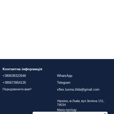
Контактна інформація
+380638322646
WhatsApp
+380673954135
Telegram
xflex.luxina.tilda@gmail.com
Передзвонити вам?
Україна, м.Львів, вул.Зелена 151,
79034
Мапа проїзду