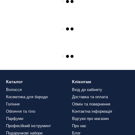
Каталог
Клієнтам
Волосся
Вхід до кабінету
Косметика для бороди
Доставка та оплата
Гоління
Обмін та повернення
Обличчя та тіло
Контактна інформація
Парфуми
Відгуки про магазин
Професійний інструмент
Про нас
Подарункові набори
Блог