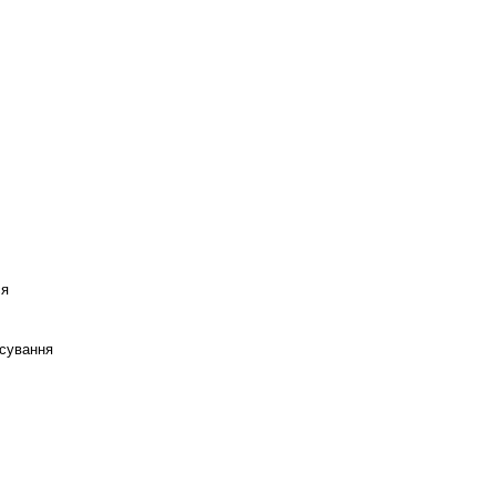
ся
сування