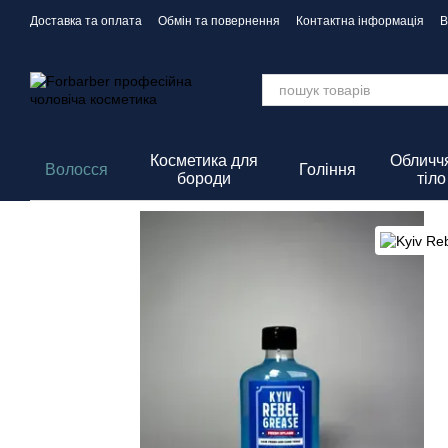
Перейти до основного контенту
Доставка та оплата
Обмін та повернення
Контактна інформація
В
Політика Конфіденційності
Косметика для
Обличчя
Волосся
Гоління
бороди
тіло