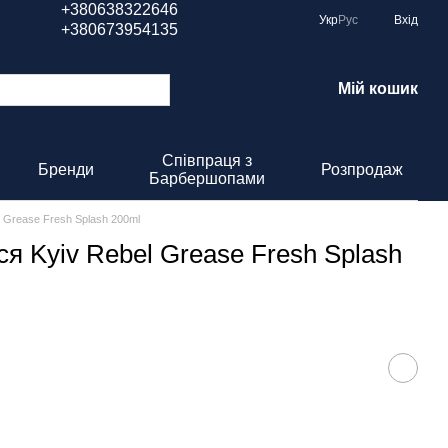
+380638322646
Укр
Рус
Вхід
+380673954135
Мій кошик
Співпраця з
Бренди
Розпродаж
Барбершопами
 Grease Fresh Splash 200ml
я Kyiv Rebel Grease Fresh Splash