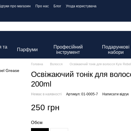
ідгуки про магазин
Про нас
Блог
Угода користувача
 та
Професійний
Подарункові
Парфуми
інструмент
набори
Головна
Волосся
Освіжаючий тонік для волосся Kyiv Rebel
Освіжаючий тонік для волосс
200ml
Немає в наявності
Артикул: 01-0005-7
Написати відгук
250 грн
Обєм