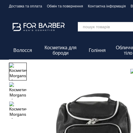
Перейти до основного контенту
Доставка та оплата
Обмін та повернення
Контактна інформація
В
Політика Конфіденційності
Косметика для
Обличчя
Волосся
Гоління
бороди
тіло