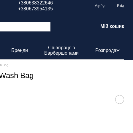
+380638322646
Укр
Рус
Вхід
+380673954135
Мій кошик
Співпраця з
Бренди
Розпродаж
Барбершопами
h Bag
 Wash Bag