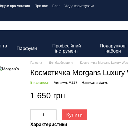
ідгуки про магазин
Про нас
Блог
Угода користувача
 та
Професійний
Подарункові
Парфуми
інструмент
набори
Головна
Для барбершопу
Косметичка Morgans Luxury Was
Косметичка Morgans Luxury
В наявності
Артикул: M227
Написати відгук
1 650 грн
Купити
Характеристики