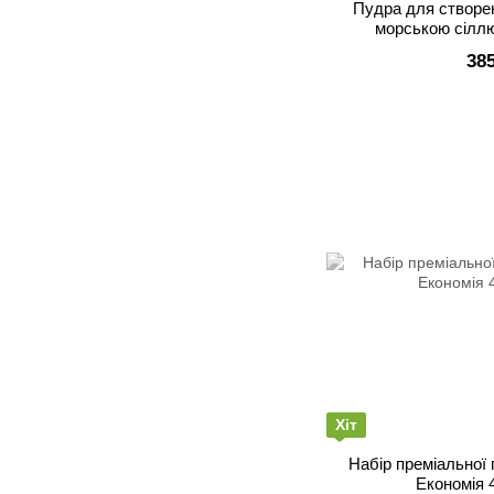
Пудра для створен
морською сілл
38
Хіт
Набір преміальної 
Економія 