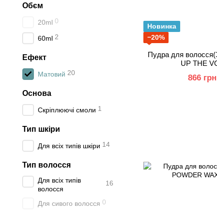
Обєм
0
20ml
Новинка
2
−20%
60ml
Пудра для волосся(
Ефект
UP THE V
20
Матовий
866 грн
Основа
1
Скріплюючі смоли
Тип шкіри
14
Для всіх типів шкіри
Тип волосся
Для всіх типів
16
волосся
0
Для сивого волосся