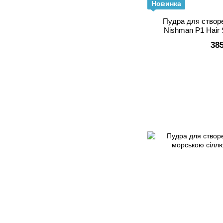
Новинка
Пудра для створ
Nishman P1 Hair 
GumG
38