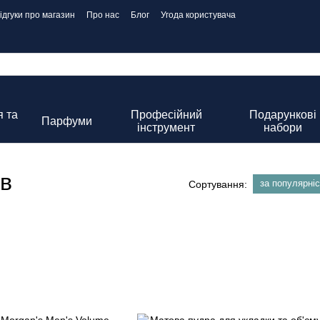
ідгуки про магазин
Про нас
Блог
Угода користувача
 та
Професійний
Подарункові
Парфуми
інструмент
набори
ів
за популярні
Сортування: