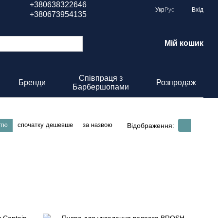
+380638322646
Укр
Рус
Вхід
+380673954135
Мій кошик
Співпраця з
Бренди
Розпродаж
Барбершопами
стю
спочатку дешевше
за назвою
Відображення: