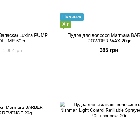
Новинка
Хіт
Запаска) Luxina PUMP
Пудра для волосся Marmara BA
OLUME 60ml
POWDER WAX 20gr
385 грн
1 082 грн