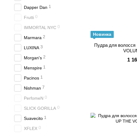
1
Dapper Dan
0
Frutti
0
IMMORTAL NYC
Новинка
2
Marmara
Пудра для волосся
3
LUXINA
VOLUM
2
Morgan's
1 1
1
Menspire
1
Pacinos
7
Nishman
0
PerfomeN
0
SLICK GORILLA
1
Suavecito
0
XFLEX