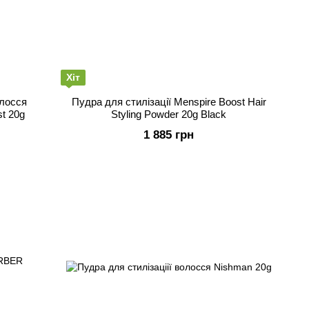
Хіт
олосся
Пудра для стилізації Menspire Boost Hair
st 20g
Styling Powder 20g Black
1 885 грн