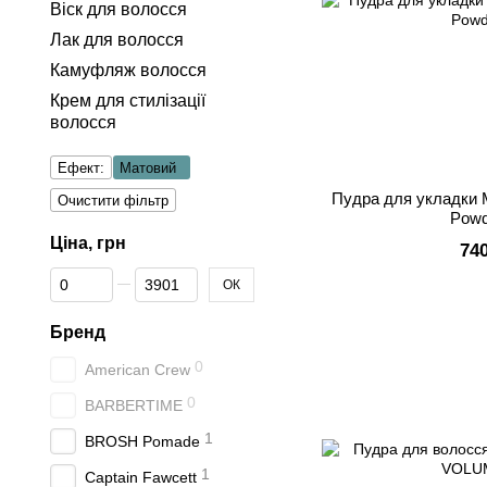
Віск для волосся
Лак для волосся
Камуфляж волосся
Крем для стилізації
волоcся
Ефект:
Матовий
Пудра для укладки 
Очистити фільтр
Powd
Ціна, грн
74
Від Ціна, грн
До Ціна, грн
ОК
Бренд
0
American Crew
0
BARBERTIME
1
BROSH Pomade
1
Captain Fawcett