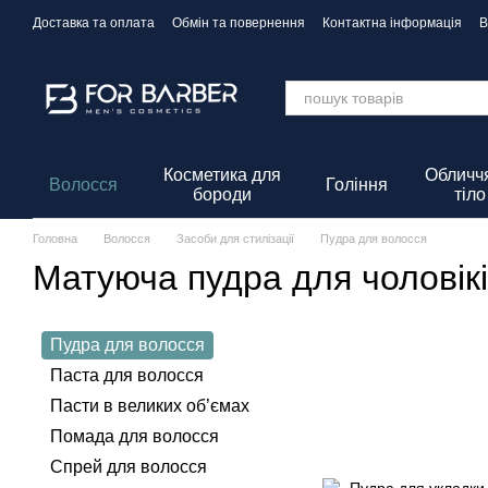
Перейти до основного контенту
Доставка та оплата
Обмін та повернення
Контактна інформація
В
Політика Конфіденційності
Косметика для
Обличчя
Волосся
Гоління
бороди
тіло
Головна
Волосся
Засоби для стилізації
Пудра для волосся
Матуюча пудра для чоловік
Пудра для волосся
Паста для волосся
Пасти в великих об’ємах
Помада для волосся
Спрей для волосся