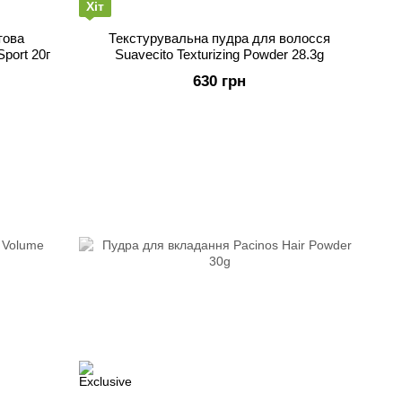
Хіт
това
Текстурувальна пудра для волосся
port 20г
Suavecito Texturizing Powder 28.3g
630 грн