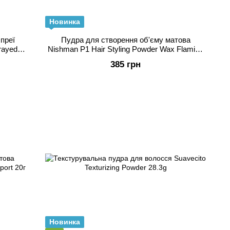
Новинка
спреї
Пудра для створення об'єму матова
prayed
Nishman P1 Hair Styling Powder Wax Flaming
20г
385 грн
Новинка