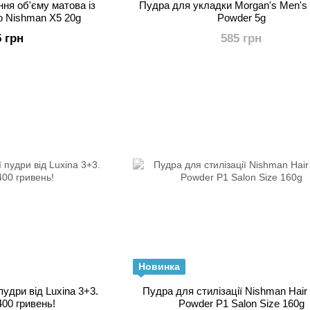
ня об'єму матова із
Пудра для укладки Morgan's Men's
ю Nishman X5 20g
Powder 5g
5 грн
585 грн
Новинка
пудри від Luxina 3+3.
Пудра для стилізації Nishman Hair Styling
400 гривень!
Powder P1 Salon Size 160g