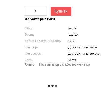
Купити
Характеристики
Обєм
946ml
Бренд
Layrite
Країна Реєстрації Бренду
США
Тип шкіри
Для всіх типів шкіри
Тип волосся
Для всіх типів волосся
Запах
М'ята
Опис
Новий відгук або коментар