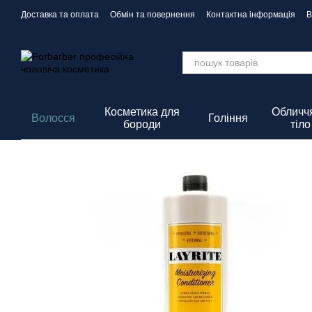
Перейти до основного контенту
Доставка та оплата
Обмін та повернення
Контактна інформація
В
Політика Конфіденційності
Косметика для
Обличчя
Волосся
Гоління
бороди
тіло