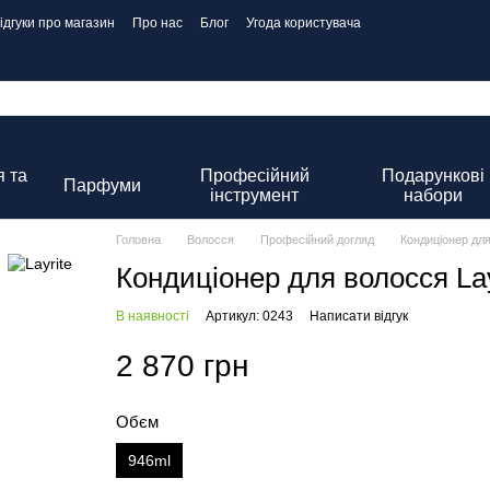
ідгуки про магазин
Про нас
Блог
Угода користувача
 та
Професійний
Подарункові
Парфуми
інструмент
набори
Головна
Волосся
Професійний догляд
Кондиціонер дл
Кондиціонер для волосся Layr
В наявності
Артикул: 0243
Написати відгук
2 870 грн
Обєм
946ml