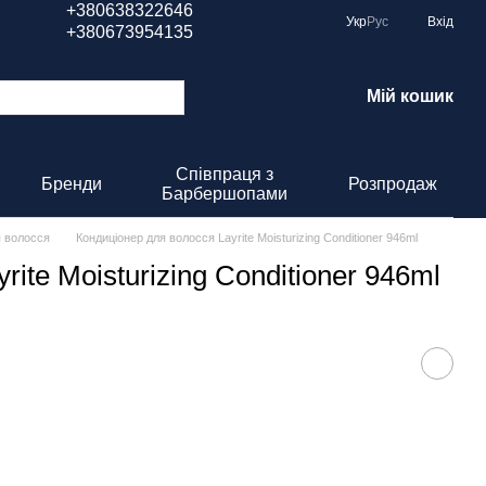
+380638322646
Укр
Рус
Вхід
+380673954135
Мій кошик
Співпраця з
Бренди
Розпродаж
Барбершопами
я волосся
Кондиціонер для волосся Layrite Moisturizing Conditioner 946ml
ite Moisturizing Conditioner 946ml