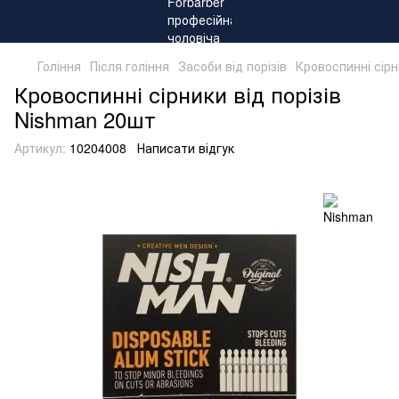
Гоління
Після гоління
Засоби від порізів
Кровоспинні сірн
Кровоспинні сірники від порізів
Nishman 20шт
Артикул:
10204008
Написати відгук