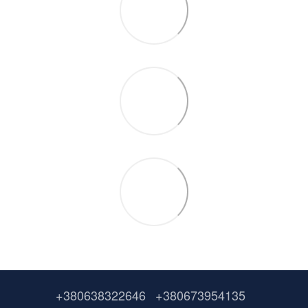
+380638322646
+380673954135