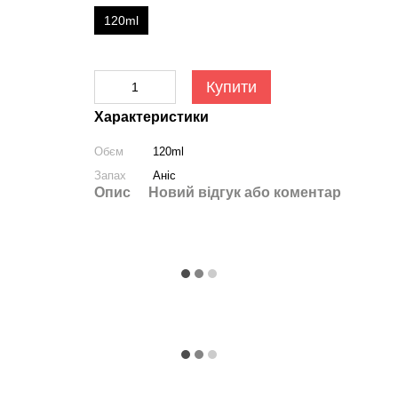
120ml
Купити
Характеристики
Обєм
120ml
Запах
Аніс
Опис
Новий відгук або коментар