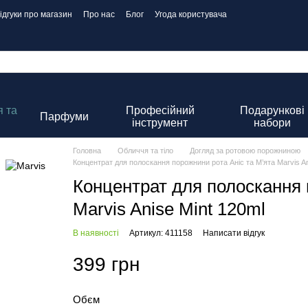
ідгуки про магазин
Про нас
Блог
Угода користувача
 та
Професійний
Подарункові
Парфуми
інструмент
набори
Головна
Обличчя та тіло
Догляд за ротовою порожниною
Концентрат для полоскання порожнини рота Аніс та М’ята Marvis An
Концентрат для полоскання 
Marvis Anise Mint 120ml
В наявності
Артикул: 411158
Написати відгук
399 грн
Обєм