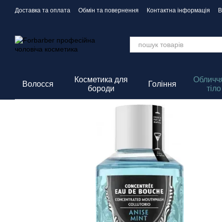
Перейти до основного контенту
Доставка та оплата
Обмін та повернення
Контактна інформація
В
Політика Конфіденційності
Косметика для
Обличчя
Волосся
Гоління
бороди
тіло