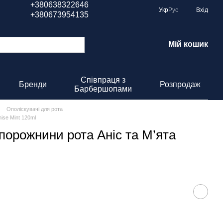
+380638322646
Укр
Рус
Вхід
+380673954135
Мій кошик
Співпраця з
Бренди
Розпродаж
Барбершопами
Ополіскувачі для рота
ise Mint 120ml
порожнини рота Аніс та М’ята