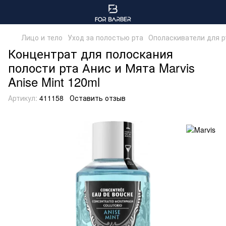
Лицо и тело
Уход за полостью рта
Ополаскиватели для р
Концентрат для полоскания
полости рта Анис и Мята Marvis
Anise Mint 120ml
Артикул:
411158
Оставить отзыв