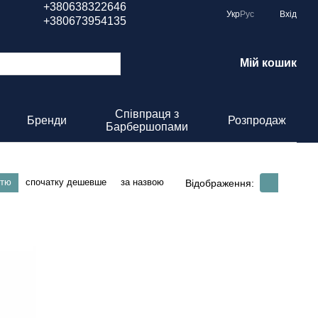
+380638322646
Укр
Рус
Вхід
+380673954135
Мій кошик
Співпраця з
Бренди
Розпродаж
Барбершопами
стю
спочатку дешевше
за назвою
Відображення: