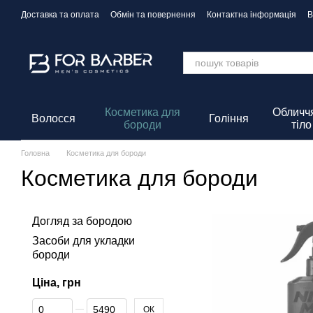
Перейти до основного контенту
Доставка та оплата
Обмін та повернення
Контактна інформація
В
Політика Конфіденційності
Косметика для
Обличчя
Волосся
Гоління
бороди
тіло
Головна
Косметика для бороди
Косметика для бороди
Догляд за бородою
Засоби для укладки
бороди
Ціна, грн
Від Ціна, грн
До Ціна, грн
ОК