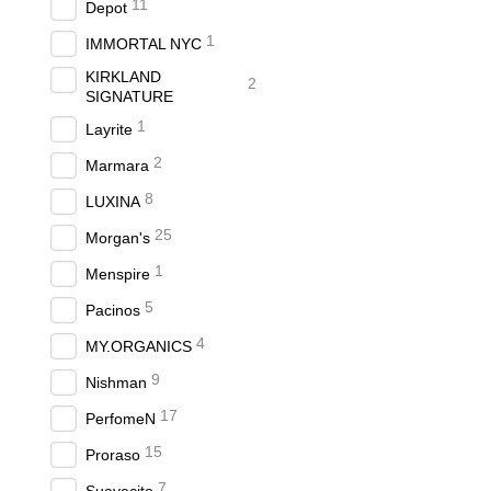
11
Depot
1
IMMORTAL NYC
KIRKLAND
2
SIGNATURE
1
Layrite
2
Marmara
8
LUXINA
25
Morgan's
1
Menspire
5
Pacinos
4
MY.ORGANICS
9
Nishman
17
PerfomeN
15
Proraso
7