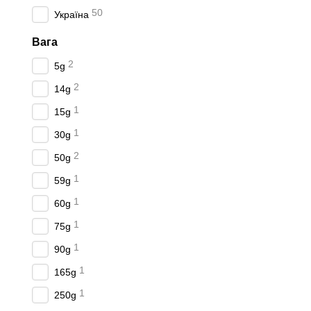
50
Україна
Вага
2
5g
2
14g
1
15g
1
30g
2
50g
1
59g
1
60g
1
75g
1
90g
1
165g
1
250g