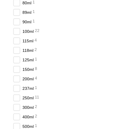
1
80ml
1
89ml
1
90ml
22
100ml
4
115ml
2
118ml
1
125ml
8
150ml
4
200ml
1
237ml
11
250ml
2
300ml
2
400ml
1
500ml