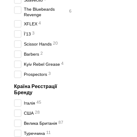
Suavecito
The Bluebeards
6
Revenge
4
XFLEX
3
Ї’13
20
Scissor Hands
2
Barbers
4
Kyiv Rebel Grease
3
Prospectors
Країна Реєстрації
Бренду
45
Італія
28
США
87
Велика Британія
11
Туреччина