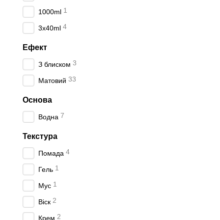
1
1000ml
4
3x40ml
Ефект
3
З блиском
33
Матовий
Основа
7
Водна
Текстура
4
Помада
1
Гель
1
Мус
2
Віск
2
Крем