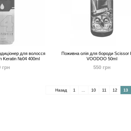
ндиціонер для волосся
Поживна олія для бороди Scissor
n Keratin №04 400ml
VOODOO 50ml
9 грн
550 грн
Назад
1
...
10
11
12
13