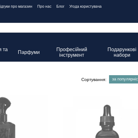
ідгуки про магазин
Про нас
Блог
Угода користувача
 та
Професійний
Подарункові
Парфуми
інструмент
набори
за популярні
Сортування: