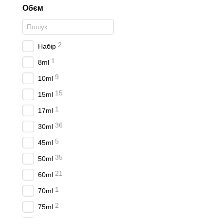
Обєм
2
Набір
1
8ml
9
10ml
15
15ml
1
17ml
36
30ml
5
45ml
35
50ml
21
60ml
1
70ml
2
75ml