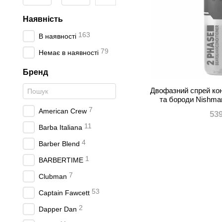
Наявність
163
В наявності
79
Немає в наявності
Бренд
Двофазний спрей ко
та бороди Nishma
7
American Crew
53
11
Barba Italiana
4
Barber Blend
1
BARBERTIME
7
Clubman
53
Captain Fawcett
2
Dapper Dan