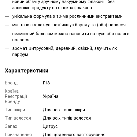
новий обʼєм у зручному вакуумному флаконі - без
залишків продукту на стінках флакона
унікальна формула з 10-ма рослинними екстрактами
миттєво зволожує, пом'якшує бороду та (або) волосся
незмивний бальзам можна наносити на сухе або вологе
волосся
аромат цитрусовий, деревний, свіжий, звучить як
парфум
Характеристики
Бренд
Ї’13
Країна
Реєстрації
Україна
Бренду
Тип шкіри
Для всіх типів шкіри
Тип волосся
Для всіх типів волосся
Запах
Цитрус
Призначення
Для щоденного застосування