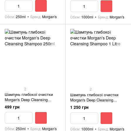
Обєм
250ml
Бренд
Morgan's
Обєм
1000ml
Бренд
Morgan's
2
2
Шампунь глибокої очистки
Шампунь глибокої очистки
Morgan's Deep Cleansing
Morgan's Deep Cleansing
Shampoo 250ml
Shampoo 1 Litre
499 грн
1 250 грн
Обєм
250ml
Бренд
Morgan's
Обєм
1000ml
Бренд
Morgan's