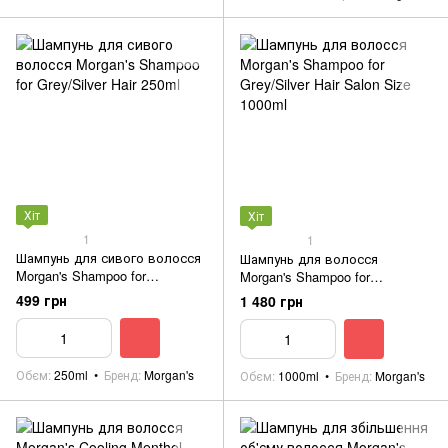
Хіт
Хіт
1
1
Шампунь для сивого волосся
Шампунь для волосся
Morgan's Shampoo for
Morgan's Shampoo for
Grey/Silver Hair 250ml
Grey/Silver Hair Salon Size
499 грн
1 480 грн
1000ml
Обєм
250ml
Бренд
Morgan's
Обєм
1000ml
Бренд
Morgan's