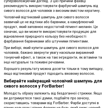
суперзволожуючий догляд. З цієї причини фахівці
рекомендують використовувати фарбуючий шампунь від
сивого волосся для чоловіків з високим вмістом кератину.
Чоловічий відтінковий шампунь для сивого волосся
зазвичай це не відтінки або барвники, а камуфлюючий
продукт, який заповнює недостатній пігмент-меланін. Це
означає, що ви можете використовувати продукцію для
відновлення природного кольору без необхідності
фарбування барвниками або штучними пігментами.
При виборі, який купити шампунь для сивого волосся для
чоловіків, бажано звернути увагу наскільки виражений
тонуючий ефект, а також на такі інгредієнти, як вітаміни та
інші натуральні та поживні речовини.
Хорошого результату можна досягти тільки в тому випадку,
якщо відтінковий продукт підходить віковому волоссю.
Вибирайте найкращий чоловічий шампунь для
сивого волосся у ForBarber!
Молодість образу залежить від бездоганної стрижки. Якщо
ви дотримуєтеся такої думки, подбайте про зачіску,
скориставшись товарами від ForBarber. Фарби доступні в
різних кольорах і різних формах на будь-який смак: чорний