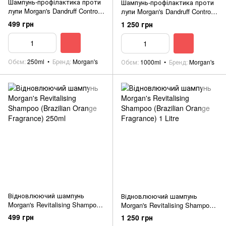
Шампунь-профілактика проти
Шампунь-профілактика проти
лупи Morgan's Dandruff Control
лупи Morgan's Dandruff Control
Shampoo 250ml
Shampoo 1 Litre
499 грн
1 250 грн
Обєм
250ml
Бренд
Morgan's
Обєм
1000ml
Бренд
Morgan's
Відновлюючий шампунь
Відновлюючий шампунь
Morgan's Revitalising Shampoo
Morgan's Revitalising Shampoo
(Brazilian Orange Fragrance)
(Brazilian Orange Fragrance) 1
499 грн
1 250 грн
250ml
Litre