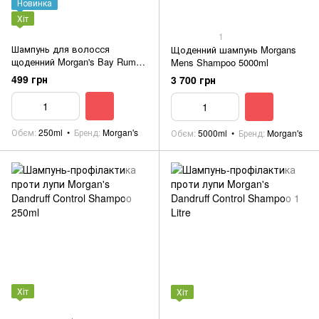
Новинка
Хіт
1
Шампунь для волосся
Щоденний шампунь Morgans
щоденний Morgan's Bay Rum
Mens Shampoo 5000ml
Shampoo 250ml
499 грн
3 700 грн
Обєм
250ml
Бренд
Morgan's
Обєм
5000ml
Бренд
Morgan's
Хіт
Хіт