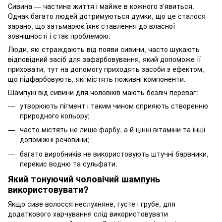
Сивина — частина життя і майже в кожного з'явиться.
Однак багато людей дотримуються думки, що це сталося
зарано, що затьмарює їхнє ставлення до власної
зовнішності і стає проблемою.
Люди, які страждають від появи сивини, часто шукають
відповідний засіб для зафарбовування, який допоможе її
приховати, тут на допомогу приходять засоби з ефектом,
що підфарбовують, які містять поживні компоненти.
Шампуні від сивини для чоловіків мають безліч переваг:
утворюють пігмент і таким чином сприяють створенню
природного кольору;
часто містять не лише фарбу, а й цінні вітаміни та інші
допоміжні речовини;
багато виробників не використовують штучні барвники,
перекис водню та сульфати.
Який тонуючий чоловічий шампунь
використовувати?
Якщо сиве волосся неслухняне, густе і грубе, для
додаткового харчування слід використовувати