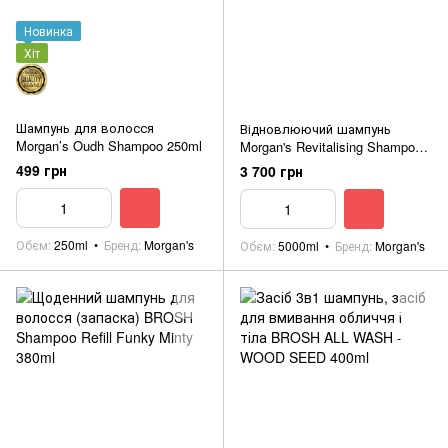
Новинка
Хіт
Шампунь для волосся
Відновлюючий шампунь
Morgan’s Oudh Shampoo 250ml
Morgan's Revitalising Shampoo
(Brazilian Orange Fragrance) 5
499 грн
3 700 грн
Litre
Обєм
250ml
Бренд
Morgan's
Обєм
5000ml
Бренд
Morgan's