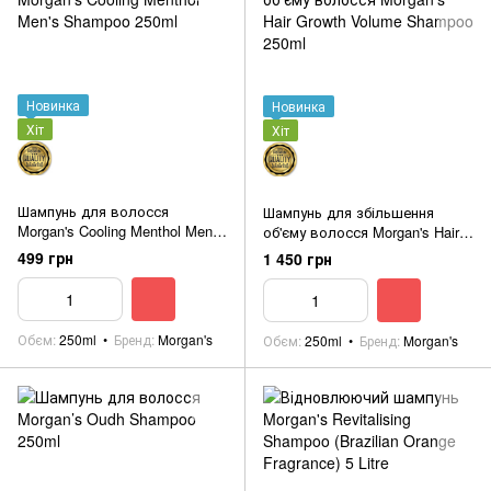
Новинка
Новинка
Хіт
Хіт
Шампунь для волосся
Шампунь для збільшення
Morgan's Cooling Menthol Men's
об'єму волосся Morgan's Hair
Shampoo 250ml
Growth Volume Shampoo 250ml
499 грн
1 450 грн
Обєм
250ml
Бренд
Morgan's
Обєм
250ml
Бренд
Morgan's