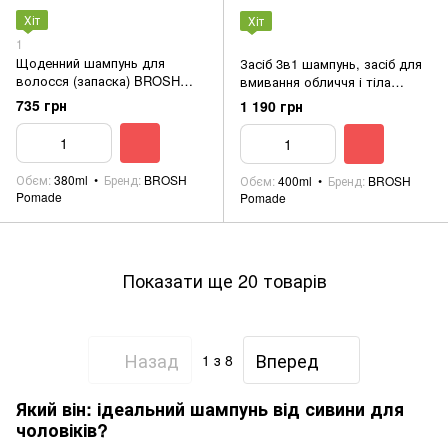
Хіт
Хіт
1
Щоденний шампунь для
Засіб 3в1 шампунь, засіб для
волосся (запаска) BROSH
вмивання обличчя і тіла
Shampoo Refill Funky Minty
BROSH ALL WASH -WOOD
735 грн
1 190 грн
380ml
SEED 400ml
Обєм
380ml
Бренд
BROSH
Обєм
400ml
Бренд
BROSH
Pomade
Pomade
Показати ще 20 товарів
Назад
Вперед
1
з 8
Який він: ідеальний шампунь від сивини для
чоловіків?