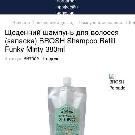
Волосся
Професійний догляд
Шампунь для волосся
Щод
Щоденний шампунь для волосся
(запаска) BROSH Shampoo Refill
Funky Minty 380ml
Артикул:
BR7002
1 відгук