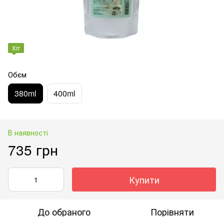
Хіт
Обєм
380ml
400ml
В наявності
735 грн
Купити
До обраного
Порівняти