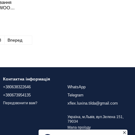
ивання
 -WOOD
8
Вперед
Контактна інформація
+380638322646
WhatsApp
+380673954135
Telegram
xflex.luxina.tilda@gmail.com
Передзвонити вам?
Україна, м.Львів, вул.Зелена 151,
79034
Мапа проїзду