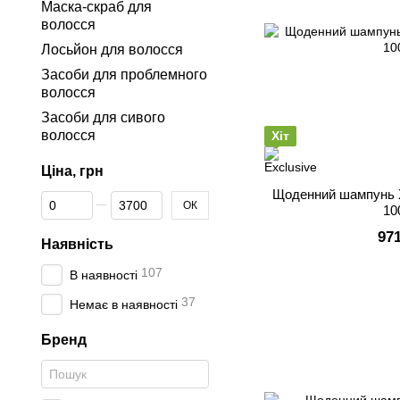
Маска-скраб для
волосся
Лосьйон для волосся
Засоби для проблемного
волосся
Засоби для сивого
волосся
Хіт
Ціна, грн
Щоденний шампунь X
Від Ціна, грн
До Ціна, грн
ОК
10
97
Наявність
107
В наявності
37
Немає в наявності
Бренд