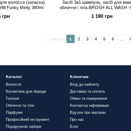
ля волосся (запаска)
Засіб 3в1 шампунь, засіб для вм
ll Funky Minty 380ml
обличчя і тіла BROSH ALL WASH
SEED 400ml
5 грн
1 190 грн
Назад
1
2
3
4
5
6
...
Каталог
Клієнтам
Волосся
Вхід до кабінету
Косметика для бороди
Доставка та оплата
Гоління
Обмін та повернення
Обличчя та тіло
Контактна інформація
Парфуми
Відгуки про магазин
Професійний інструмент
Про нас
Подарункові набори
Блог