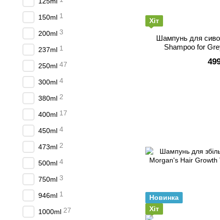
125ml
1
150ml
Хіт
3
200ml
Шампунь для сиво
Shampoo for Grey
1
237ml
49
47
250ml
4
300ml
2
380ml
17
400ml
4
450ml
2
473ml
4
500ml
3
750ml
1
946ml
Новинка
Хіт
27
1000ml