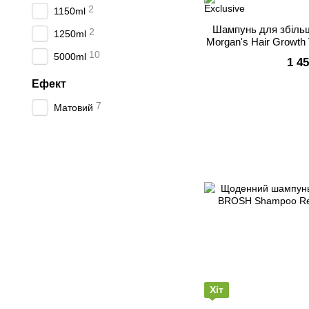
2
1150ml
Шампунь для збіль
2
1250ml
Morgan's Hair Growt
10
5000ml
1 4
Ефект
7
Матовий
Хіт