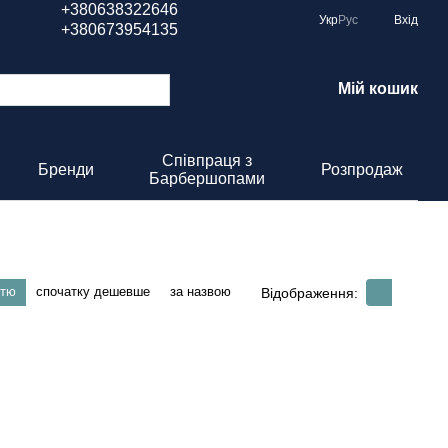
+380638322646
Укр
Рус
Вхід
+380673954135
Мій кошик
Співпраця з
Бренди
Розпродаж
Барбершопами
стю
спочатку дешевше
за назвою
Відображення: