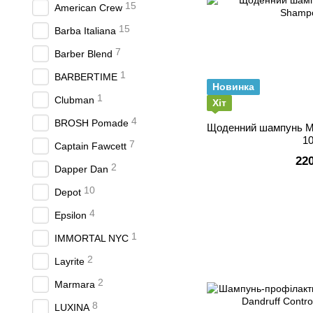
15
American Crew
15
Barba Italiana
7
Barber Blend
1
BARBERTIME
Новинка
1
Clubman
Хіт
4
BROSH Pomade
Щоденний шампунь M
1
7
Captain Fawcett
22
2
Dapper Dan
10
Depot
4
Epsilon
1
IMMORTAL NYC
2
Layrite
2
Marmara
8
LUXINA