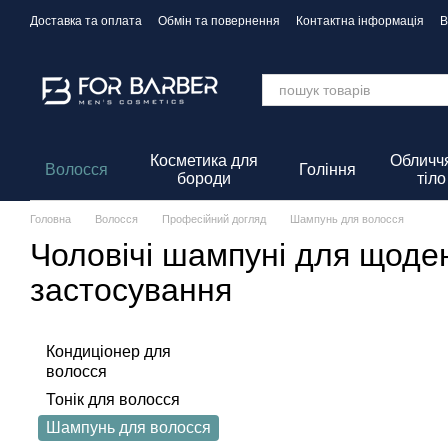
Перейти до основного контенту
Доставка та оплата
Обмін та повернення
Контактна інформація
В
Політика Конфіденційності
Косметика для
Обличчя
Волосся
Гоління
бороди
тіло
Головна
Волосся
Професійний догляд
Шампунь для волосся
Чоловічі шампуні для щоде
застосування
Кондиціонер для
волосся
Тонік для волосся
Шампунь для волосся