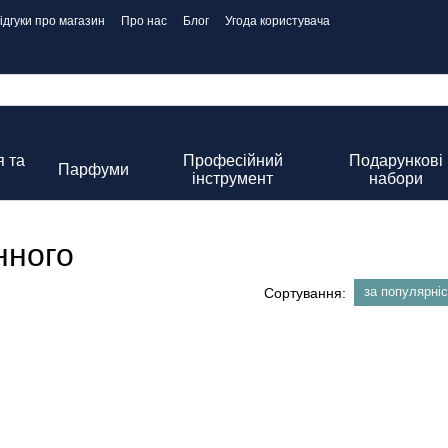
ідгуки про магазин
Про нас
Блог
Угода користувача
 та
Професійний
Подарункові
Парфуми
інструмент
набори
нного
за популярні
Сортування: