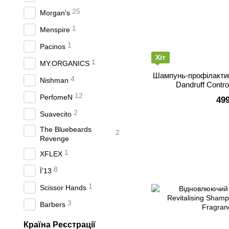
25
Morgan's
1
Menspire
1
Pacinos
Хіт
1
MY.ORGANICS
Шампунь-профілактик
4
Nishman
Dandruff Contr
12
PerfomeN
49
2
Suavecito
The Bluebeards
2
Revenge
1
XFLEX
8
Ї’13
1
Scissor Hands
3
Barbers
Країна Реєстрації