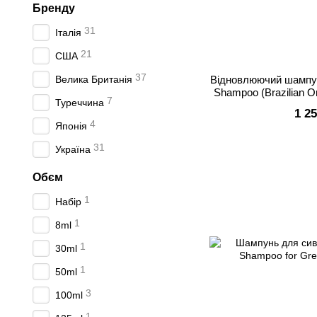
Бренду
31
Італія
21
США
37
Велика Британія
Відновлюючий шампунь
Shampoo (Brazilian Or
7
Туреччина
1 2
4
Японія
31
Україна
Обєм
1
Набір
1
8ml
1
30ml
1
50ml
3
100ml
1