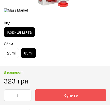
Вид
Кориця м'ята
Обєм
25ml
85ml
В наявності
323 грн
Купити