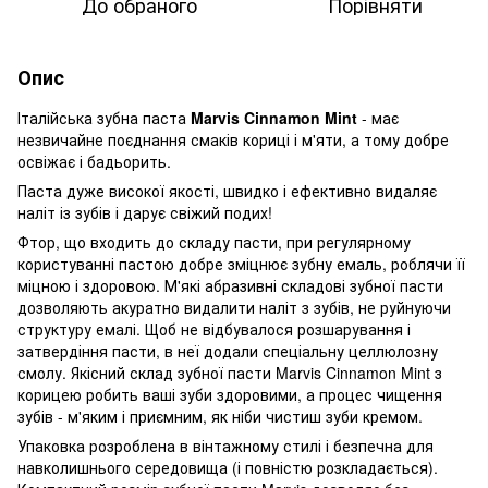
До обраного
Порівняти
Опис
Італійська зубна паста
Marvis Cinnamon Mint
- має
незвичайне поєднання смаків кориці і м'яти, а тому добре
освіжає і бадьорить.
Паста дуже високої якості, швидко і ефективно видаляє
наліт із зубів і дарує свіжий подих!
Фтор, що входить до складу пасти, при регулярному
користуванні пастою добре зміцнює зубну емаль, роблячи її
міцною і здоровою. М'які абразивні складові зубної пасти
дозволяють акуратно видалити наліт з зубів, не руйнуючи
структуру емалі. Щоб не відбувалося розшарування і
затвердіння пасти, в неї додали спеціальну целлюлозну
смолу. Якісний склад зубної пасти Marvis Cinnamon Mint з
корицею робить ваші зуби здоровими, а процес чищення
зубів - м'яким і приємним, як ніби чистиш зуби кремом.
Упаковка розроблена в вінтажному стилі і безпечна для
навколишнього середовища (і повністю розкладається).