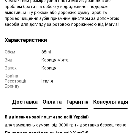
Компактний розмір зубної пасти Marvis дозволяє без
проблем брати її з собою у відрядження і подорожі,
вмістивши її у рюкзак або дорожню сумку. Зробіть
процес чищення зубів приємним дійством за допомогою
засобів для догляду за ротовою порожниною від Marvis!
Характеристики
Обєм
85ml
Вид
Кориця м'ята
Запах
Кориця
Країна
Реєстрації
Італія
Бренду
Доставка
Оплата
Гарантія
Консультація
Відділення нової пошти (по всій Україні)
для замовлень сумою від 3000
грн - доставка безкоштовна
Поштомат нової пошти (по всій Україні)