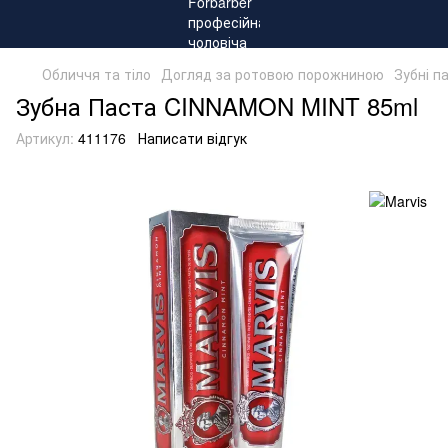
Обличчя та тіло
Догляд за ротовою порожниною
Зубні п
Зубна Паста CINNAMON MINT 85ml
Артикул:
411176
Написати відгук