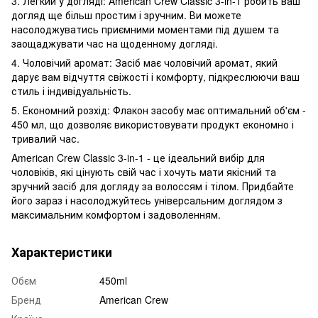
3. Легкий у догляді: American Crew Classic 3-in-1 робить ваш
догляд ще більш простим і зручним. Ви можете
насолоджуватись приємними моментами під душем та
заощаджувати час на щоденному догляді.
4. Чоловічий аромат: Засіб має чоловічий аромат, який
дарує вам відчуття свіжості і комфорту, підкреслюючи ваш
стиль і індивідуальність.
5. Економний розхід: Флакон засобу має оптимальний об'єм -
450 мл, що дозволяє використовувати продукт економно і
тривалий час.
American Crew Classic 3-in-1 - це ідеальний вибір для
чоловіків, які цінують свій час і хочуть мати якісний та
зручний засіб для догляду за волоссям і тілом. Придбайте
його зараз і насолоджуйтесь універсальним доглядом з
максимальним комфортом і задоволенням.
Характеристики
Обєм
450ml
Бренд
American Crew