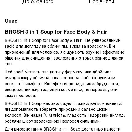
До обраного
Порівняти
Опис
BROSH 3 in 1 Soap for Face Body & Hair
BROSH 3 in 1 Soap for Face Body & Hair - це універсальний
засіб для догляду за обличчям, тілом та волоссям. Він
призначений для чоловіків, які шукають зручне і ефективне
рішення для очищення і зволоження з трьох різних ділянок
тіла.
Цей засіб містить спеціальну формулу, яка дбайливо
очищає шкіру обличчя, тіла і волосся, забезпечуючи їм
свіжість і комфорт. Він ефективно видаляє забруднення,
ексцесивний жир і залишки косметики, не пересушуючи
шкіру і волосся.
BROSH 3 in 1 Soap має зволожуючі і живильні компоненти,
які допомагають зберегти природний баланс шкіри і
волосся. Він надає їм м'якість, гладкість і здоровий вигляд,
роблячи шкіру зволоженою і волосся сильними.
Для використання BROSH 3 in 1 Soap достатньо нанести