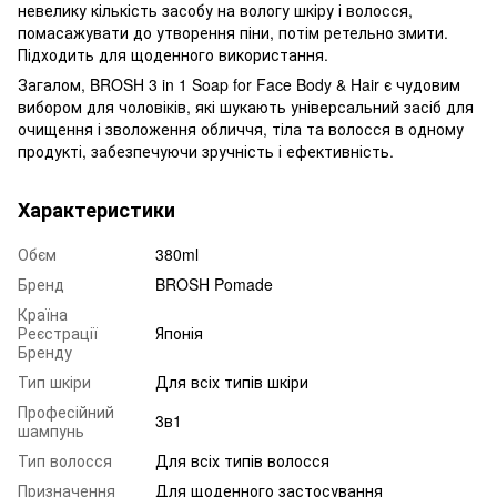
невелику кількість засобу на вологу шкіру і волосся,
помасажувати до утворення піни, потім ретельно змити.
Підходить для щоденного використання.
Загалом, BROSH 3 in 1 Soap for Face Body & Hair є чудовим
вибором для чоловіків, які шукають універсальний засіб для
очищення і зволоження обличчя, тіла та волосся в одному
продукті, забезпечуючи зручність і ефективність.
Характеристики
Обєм
380ml
Бренд
BROSH Pomade
Країна
Реєстрації
Японія
Бренду
Тип шкіри
Для всіх типів шкіри
Професійний
3в1
шампунь
Тип волосся
Для всіх типів волосся
Призначення
Для щоденного застосування