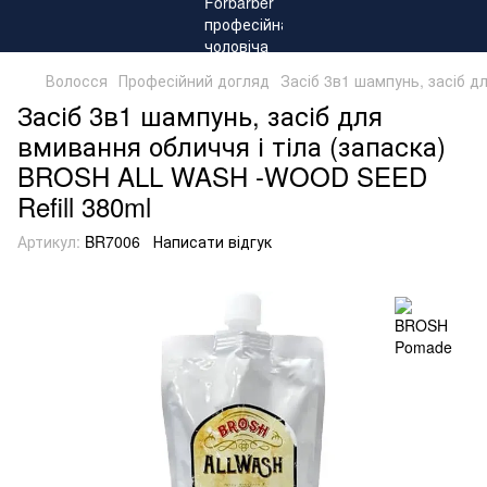
Волосся
Професійний догляд
Засіб 3в1 шампунь, засіб д
Засіб 3в1 шампунь, засіб для
вмивання обличчя і тіла (запаска)
BROSH ALL WASH -WOOD SEED
Refill 380ml
Артикул:
BR7006
Написати відгук