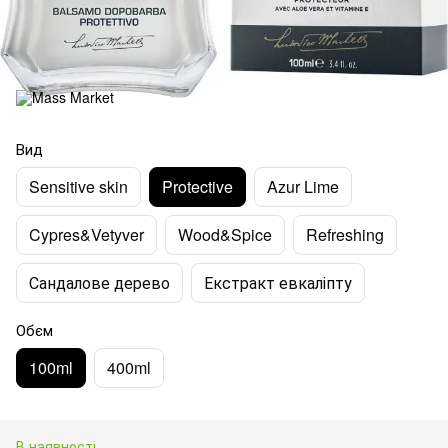
Вид
Sensitive skin
Protective
Azur Lime
Cypres&Vetyver
Wood&Spice
Refreshing
Сандалове дерево
Екстракт евкаліпту
Обєм
100ml
400ml
В наявності