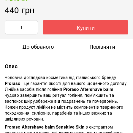
440 грн
Купити
До обраного
Порівняти
Опис
Чоловіча доглядова косметика від італійського бренду
Proraso
- це гарантія якості для вашого щоденного догляду.
Лінійка засобів після гоління
Proraso Aftershave balm
чудово завершить ваш ритуал гоління, пом’якшить та
заспокоє шкіру,збереже від подразнень та почервонінь.
Кожен продукт лінійки не містить компонентів тваринного
походження, силіконів, парабенів та інших важких та
шкідливих речовин.
Proraso Aftershave balm Sensitive Skin
з екстрактом
зеленого чаю та вівса, які допомагають швидко позбутись