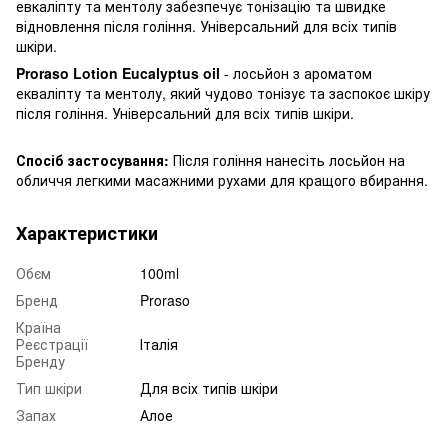
евкаліпту та ментолу забезпечує тонізацію та швидке
відновлення після гоління. Універсальний для всіх типів
шкіри.
Proraso Lotion Eucalyptus oil
- лосьйон з ароматом
екваліпту та ментолу, який чудово тонізує та заспокоє шкіру
після гоління. Універсальний для всіх типів шкіри.
Спосіб застосування:
Після гоління нанесіть лосьйон на
обличчя легкими масажними рухами для кращого вбирання.
Характеристики
Обєм
100ml
Бренд
Proraso
Країна
Реєстрації
Італія
Бренду
Тип шкіри
Для всіх типів шкіри
Запах
Алое