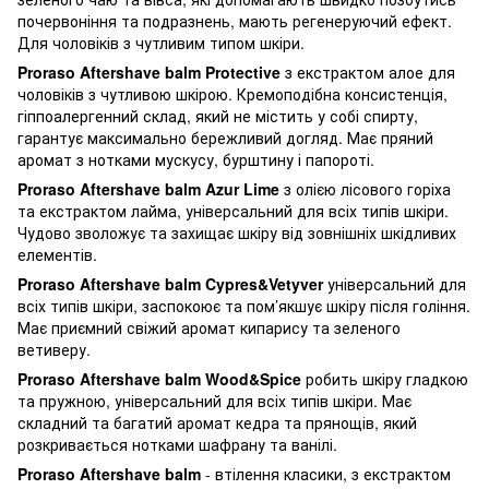
почервоніння та подразнень, мають регенеруючий ефект.
Для чоловіків з чутливим типом шкіри.
Proraso Aftershave balm Protective
з екстрактом алое для
чоловіків з чутливою шкірою. Кремоподібна консистенція,
гіппоалергенний склад, який не містить у собі спирту,
гарантує максимально бережливий догляд. Має пряний
аромат з нотками мускусу, бурштину і папороті.
Proraso Aftershave balm Azur Lime
з олією лісового горіха
та екстрактом лайма, універсальний для всіх типів шкіри.
Чудово зволожує та захищає шкіру від зовнішніх шкідливих
елементів.
Proraso Aftershave balm Cypres&Vetyver
універсальний для
всіх типів шкіри, заспокоює та пом’якшує шкіру після гоління.
Має приємний свіжий аромат кипарису та зеленого
ветиверу.
Proraso Aftershave balm Wood&Spice
робить шкіру гладкою
та пружною, універсальний для всіх типів шкіри. Має
складний та багатий аромат кедра та прянощів, який
розкривається нотками шафрану та ванілі.
Proraso Aftershave balm
- втілення класики, з екстрактом