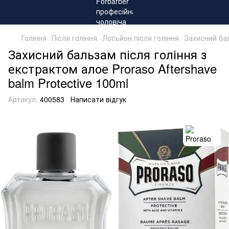
Гоління
Після гоління
Лосьйон після гоління
Захисний бал
Захисний бальзам після гоління з
екстрактом алое Proraso Aftershave
balm Protective 100ml
Артикул:
400583
Написати відгук