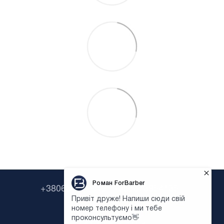
+380638322646
+380673954135
Контактна інформація
Повна версія сайту