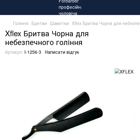
Гоління
Бритви
Шаветки
Xflex Бритва Чорна для небезпе
Xflex Бритва Чорна для
небезпечного гоління
Артикул:
I-1256-3
Написати відгук