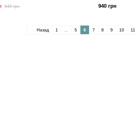
н
940 грн
940 грн
Назад
1
...
5
6
7
8
9
10
11