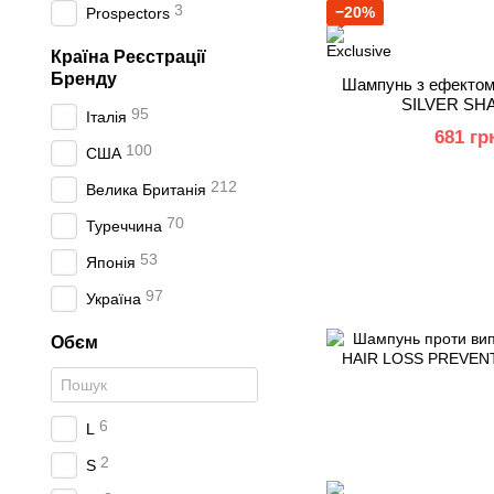
3
−20%
Prospectors
Країна Реєстрації
Бренду
Шампунь з ефектом
SILVER SH
95
Італія
681 гр
100
США
212
Велика Британія
70
Туреччина
53
Японія
97
Україна
Обєм
6
L
2
S