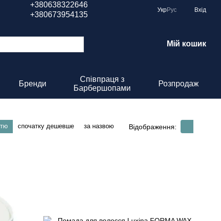
+380638322646
Укр
Рус
Вхід
+380673954135
Мій кошик
Співпраця з
Бренди
Розпродаж
Барбершопами
стю
спочатку дешевше
за назвою
Відображення: