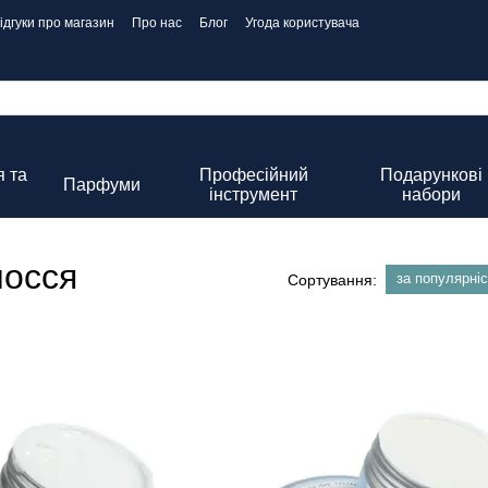
ідгуки про магазин
Про нас
Блог
Угода користувача
 та
Професійний
Подарункові
Парфуми
інструмент
набори
лосся
за популярні
Сортування: