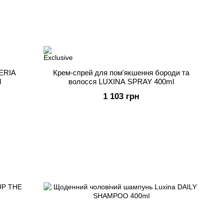
ERIA
Крем-спрей для пом'якшення бороди та
l
волосся LUXINA SPRAY 400ml
1 103 грн