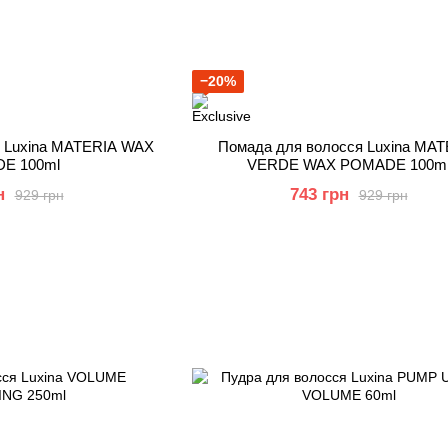
−20%
я Luxina MATERIA WAX
Помада для волосся Luxina MAT
E 100ml
VERDE WAX POMADE 100m
н
743 грн
929 грн
929 грн