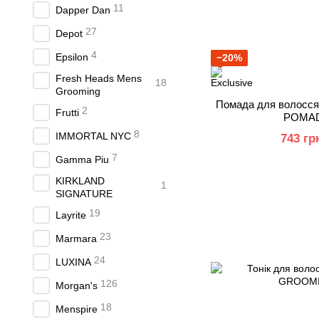
11
Dapper Dan
27
Depot
4
Epsilon
−20%
Fresh Heads Mens
18
Grooming
Помада для волосс
2
Frutti
POMAD
8
IMMORTAL NYC
743 гр
7
Gamma Piu
KIRKLAND
1
SIGNATURE
19
Layrite
23
Marmara
24
LUXINA
126
Morgan's
18
Menspire