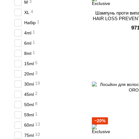
3
M
4
XL
Шампунь проти випа
HAIR LOSS PREVEN
1
Набір
97
1
4ml
1
6ml
1
8ml
5
15ml
3
20ml
19
30ml
2
45ml
8
50ml
1
59ml
−20%
13
60ml
10
75ml