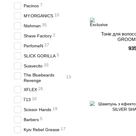
7
Pacinos
10
MY.ORGANICS
35
Nishman
Тонік для воло
2
Shave Factory
GROOMI
27
PerfomeN
93
5
SLICK GORILLA
33
Suavecito
The Bluebeards
13
Revenge
26
XFLEX
16
Ї’13
19
Scissor Hands
5
Barbers
17
Kyiv Rebel Grease