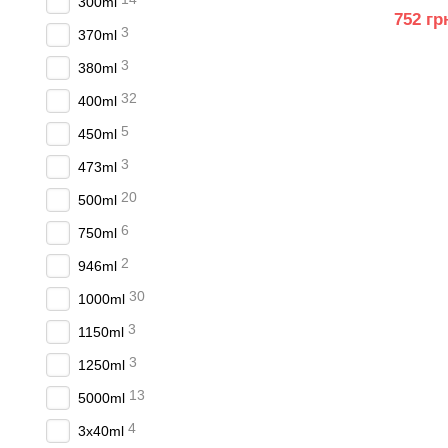
300ml
752 гр
3
370ml
3
380ml
32
400ml
5
450ml
3
473ml
20
500ml
6
750ml
2
946ml
30
1000ml
3
1150ml
3
1250ml
13
5000ml
4
3x40ml