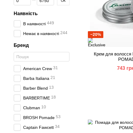
ОК
Наявність
449
В наявності
244
Немає в наявності
−20%
Бренд
Крем для волосся
POMAD
31
743 гр
American Crew
21
Barba Italiana
13
Barber Blend
18
BARBERTIME
10
Clubman
53
BROSH Pomade
34
Captain Fawcett