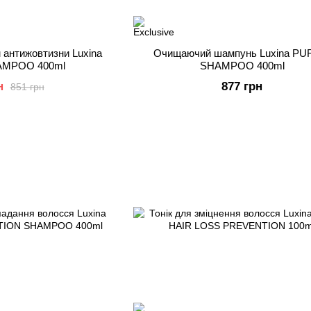
 антижовтизни Luxina
Очищаючий шампунь Luxina PU
AMPOO 400ml
SHAMPOO 400ml
н
877 грн
851 грн