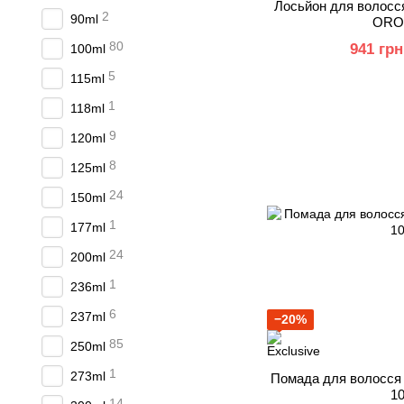
Лосьйон для волос
2
90ml
ORO
80
941 грн
100ml
5
115ml
1
118ml
9
120ml
8
125ml
24
150ml
1
177ml
24
200ml
1
236ml
6
237ml
−20%
85
250ml
1
273ml
Помада для волосся X
1
14