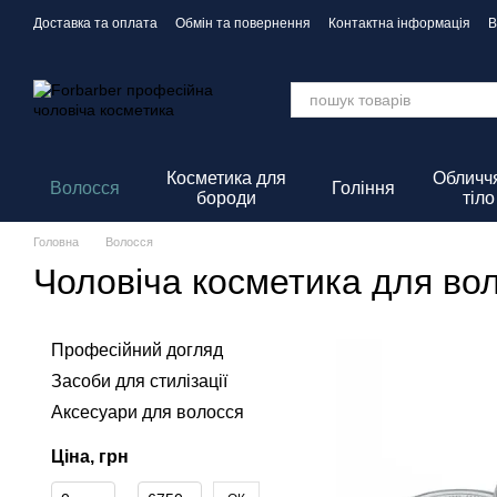
Перейти до основного контенту
Доставка та оплата
Обмін та повернення
Контактна інформація
В
Політика Конфіденційності
Косметика для
Обличчя
Волосся
Гоління
бороди
тіло
Головна
Волосся
Чоловіча косметика для во
Професійний догляд
Засоби для стилізації
Аксесуари для волосся
Ціна, грн
Від Ціна, грн
До Ціна, грн