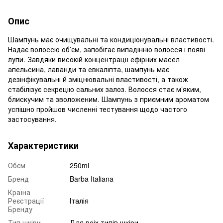
Опис
Шампунь має очищувальні та кондиціонувальні властивості.
Надає волоссю об’єм, запобігає випадінню волосся і появі
лупи. Завдяки високій концентрації ефірних масел
апельсина, лаванди та евкаліпта, шампунь має
дезінфікувальні й зміцнювальні властивості, а також
стабілізує секрецію сальних залоз. Волосся стає м’яким,
блискучим та зволоженим. Шампунь з приємним ароматом
успішно пройшов численні тестування щодо частого
застосування.
Характеристики
Обєм
250ml
Бренд
Barba Italiana
Країна
Реєстрації
Італія
Бренду
Тип шкіри
Для всіх типів шкіри