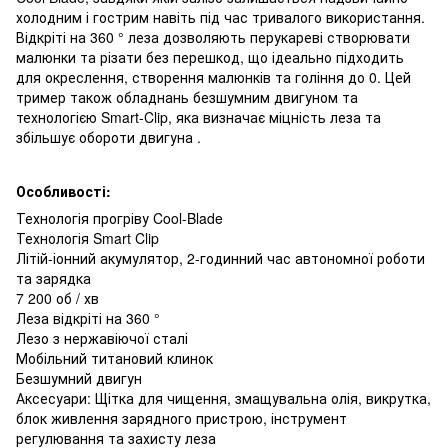
холодним і гострим навіть під час тривалого використання.
Відкріті на 360 ° леза дозволяють перукареві створювати
малюнки та різати без перешкод, що ідеально підходить
для окреслення, створення малюнків та гоління до 0. Цей
тример також обладнань безшумним двигуном та
технологією Smart-Clip, яка визначає міцність леза та
збільшує обороти двигуна .
Особливості:
Технологія прогріву Cool-Blade
Технологія Smart Clip
Літій-іонний акумулятор, 2-годинний час автономної роботи
та зарядка
7 200 об / хв
Леза відкріті на 360 °
Лезо з нержавіючої сталі
Мобільний титановий клинок
Безшумний двигун
Аксесуари: Щітка для чищення, змащувальна олія, викрутка,
блок живлення зарядного пристрою, інструмент
регулювання та захисту леза