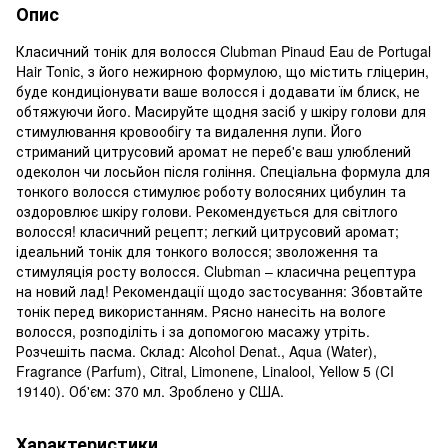
Опис
Класичний тонік для волосся Clubman Pinaud Eau de Portugal
Hair Tonic, з його нежирною формулою, що містить гліцерин,
буде кондиціонувати ваше волосся і додавати їм блиск, не
обтяжуючи його. Масируйте щодня засіб у шкіру голови для
стимулювання кровообігу та видалення лупи. Його
стриманий цитрусовий аромат не переб'є ваш улюблений
одеколон чи лосьйон після гоління. Спеціальна формула для
тонкого волосся стимулює роботу волосяних цибулин та
оздоровлює шкіру голови. Рекомендується для світлого
волосся! класичний рецепт; легкий цитрусовий аромат;
ідеальний тонік для тонкого волосся; зволоження та
стимуляція росту волосся. Clubman – класична рецептура
на новий лад! Рекомендації щодо застосування: Збовтайте
тонік перед використанням. Рясно нанесіть на вологе
волосся, розподіліть і за допомогою масажу утріть.
Розчешіть пасма. Склад: Alcohol Denat., Aqua (Water),
Fragrance (Parfum), Citral, Limonene, Linalool, Yellow 5 (CI
19140). Об'єм: 370 мл. Зроблено у США.
Характеристики