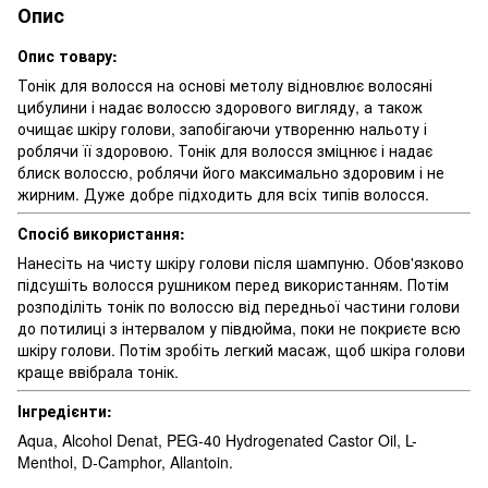
Опис
Опис товару:
Тонік для волосся на основі метолу відновлює волосяні
цибулини і надає волоссю здорового вигляду, а також
очищає шкіру голови, запобігаючи утворенню нальоту і
роблячи її здоровою. Тонік для волосся зміцнює і надає
блиск волоссю, роблячи його максимально здоровим і не
жирним. Дуже добре підходить для всіх типів волосся.
Спосіб використання:
Нанесіть на чисту шкіру голови після шампуню. Обов'язково
підсушіть волосся рушником перед використанням. Потім
розподіліть тонік по волоссю від передньої частини голови
до потилиці з інтервалом у півдюйма, поки не покриєте всю
шкіру голови. Потім зробіть легкий масаж, щоб шкіра голови
краще ввібрала тонік.
Інгредієнти:
Aqua, Alcohol Denat, PEG-40 Hydrogenated Castor Oil, L-
Menthol, D-Camphor, Allantoin.