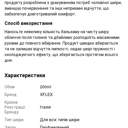
продукту розроблена з урахуванням потреб чоловічої шкіри,
зменшує почервоніння та інші неприємні відчуття, що
забезпечує довготривалий комфорт.
Спосіб використання
Наносьте невелику кількість бальзаму на чисту шкіру
обличчя після гоління та дбайливо розподіліть масажними
рухами до повного вбирання. Продукт швидко вбирається
та не залишає відчуття липкості, надає шкірі пружності і
охолоджуючого ефекту, що зберігається протягом всього
дня.
Характеристики
Обєм
200ml
Бренд
XFLEX
Країна
Реєстрації
Італія
Бренду
Тип шкіри
Для всіх типів шкіри
Запах
Парфумований