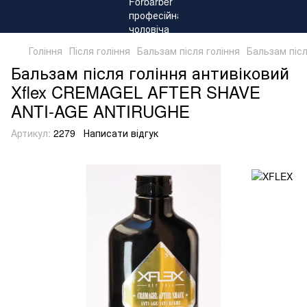
Гоління
Після гоління
Бальзам після гоління
Бальзам піс
Бальзам після гоління антивіковий
Xflex CREMAGEL AFTER SHAVE
ANTI-AGE ANTIRUGHE
Артикул:
2279
Написати відгук