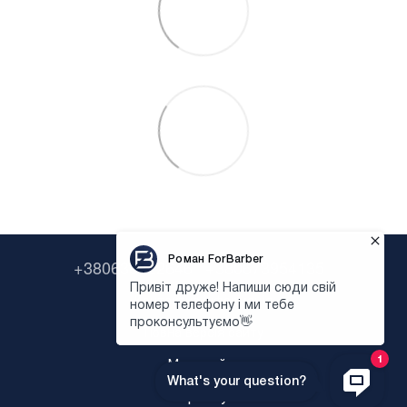
+380638322646
+380673954135
Контактна інформація
Повна версія сайту
Мапа сайту
Укр
Рус