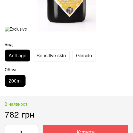
Вид
Anti-age
Sensitive skin
Giaccio
Обєм
200ml
В наявності
782 грн
Купити