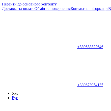
Перейти до основного контенту
Доставка та оплата
Обмін та повернення
Контактна інформація
В
+380638322646
+380673954135
Укр
Рус