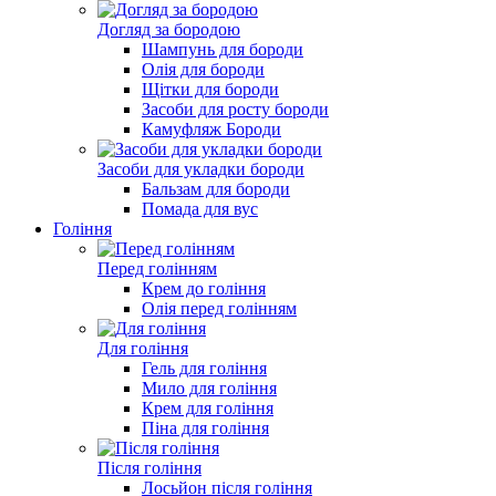
Догляд за бородою
Шампунь для бороди
Олія для бороди
Щітки для бороди
Засоби для росту бороди
Камуфляж Бороди
Засоби для укладки бороди
Бальзам для бороди
Помада для вус
Гоління
Перед голінням
Крем до гоління
Олія перед голінням
Для гоління
Гель для гоління
Мило для гоління
Крем для гоління
Піна для гоління
Після гоління
Лосьйон після гоління