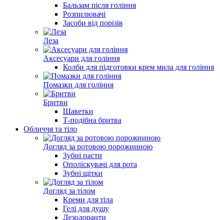
Бальзам після гоління
Розпилювачі
Засоби від порізів
Леза
Аксесуари для гоління
Колби для підготовки крем мила для гоління
Помазки для гоління
Бритви
Шаветки
Т-подібна бритва
Обличчя та тіло
Догляд за ротовою порожниною
Зубні пасти
Ополіскувачі для рота
Зубні щітки
Догляд за тілом
Креми для тіла
Гелі для душу
Дезодоранти