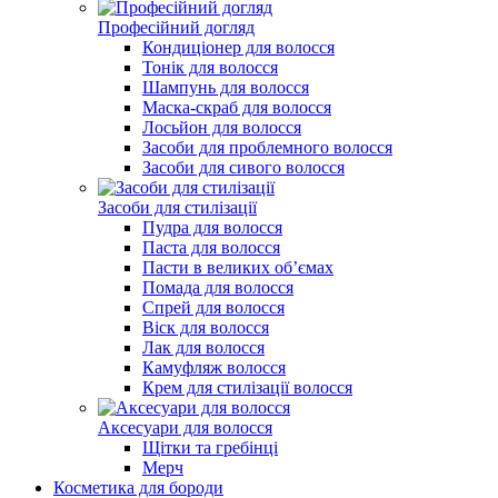
Професійний догляд
Кондиціонер для волосся
Тонік для волосся
Шампунь для волосся
Маска-скраб для волосся
Лосьйон для волосся
Засоби для проблемного волосся
Засоби для сивого волосся
Засоби для стилізації
Пудра для волосся
Паста для волосся
Пасти в великих об’ємах
Помада для волосся
Спрей для волосся
Віск для волосся
Лак для волосся
Камуфляж волосся
Крем для стилізації волоcся
Аксесуари для волосся
Щітки та гребінці
Мерч
Косметика для бороди