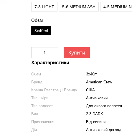
7-8 LIGHT
5-6 MEDIUM ASH
4-5 MEDIUM 
Обєм
3x40ml
Купити
Характеристики
Обєм
3x40ml
Бренд
American Crew
Країна Реєстрації Бренду
США
Тип шкіри
Антивіковий
Тип волосся
Для сивого волосся
Вид
2-3 DARK
Призначення
Від сивини
Дія
Антивіковий догляд