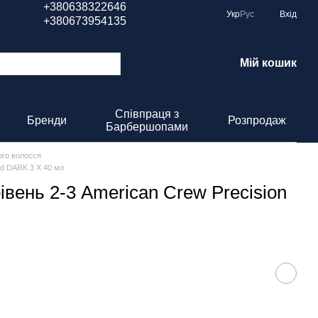
+380638322646
Укр
Рус
Вхід
+380673954135
Мій кошик
Співпраця з
Бренди
Розпродаж
Барбершопами
ого волосся
nd DARK 3 X 40 мл
вень 2-3 American Crew Precision