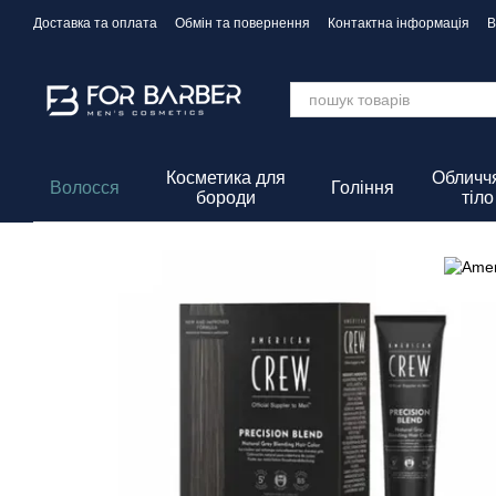
Перейти до основного контенту
Доставка та оплата
Обмін та повернення
Контактна інформація
В
Політика Конфіденційності
Косметика для
Обличчя
Волосся
Гоління
бороди
тіло