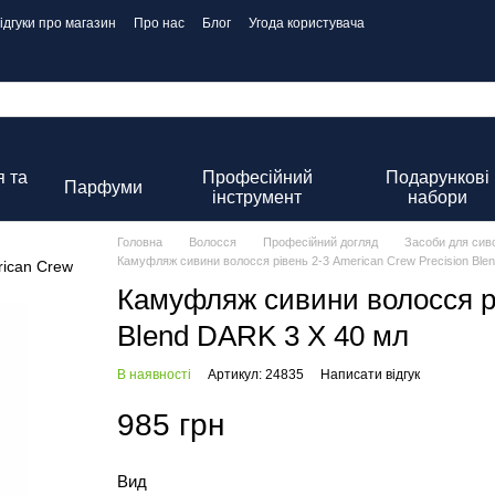
ідгуки про магазин
Про нас
Блог
Угода користувача
 та
Професійний
Подарункові
Парфуми
інструмент
набори
Головна
Волосся
Професійний догляд
Засоби для сив
Камуфляж сивини волосся рівень 2-3 American Crew Precision Ble
Камуфляж сивини волосся рі
Blend DARK 3 X 40 мл
В наявності
Артикул: 24835
Написати відгук
985 грн
Вид