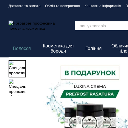
Перейти до основного контенту
Доставка та оплата
Обмін та повернення
Контактна інформація
В
Політика Конфіденційності
Косметика для
Обличчя
Волосся
Гоління
бороди
тіло