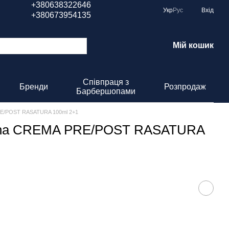
+380638322646
Укр
Рус
Вхід
+380673954135
Мій кошик
Співпраця з
Бренди
Розпродаж
Барбершопами
PRE/POST RASATURA 100ml 2+1
uxina CREMA PRE/POST RASATURA