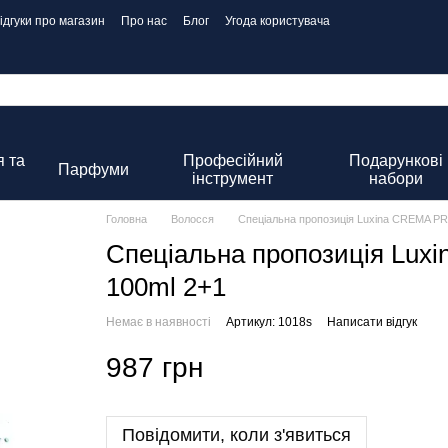
ідгуки про магазин
Про нас
Блог
Угода користувача
 та
Професійний
Подарункові
Парфуми
інструмент
набори
Головна
Волосся
Спеціальна пропозиція Luxina CREMA 
Спеціальна пропозиція L
100ml 2+1
Немає в наявності
Артикул: 1018s
Написати відгук
987 грн
Повідомити, коли з'явиться