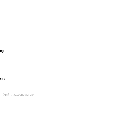
ng
ання
Увійти за допомогою