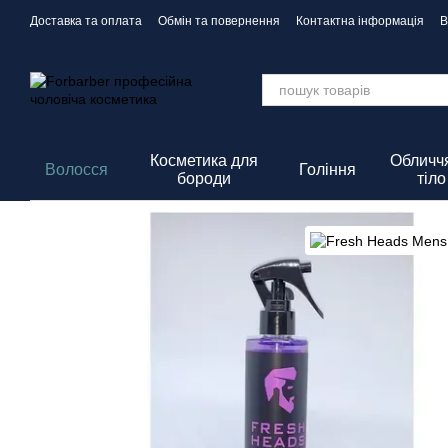
Перейти до основного контенту
Доставка та оплата
Обмін та повернення
Контактна інформація
В
Політика Конфіденційності
Косметика для
Обличчя
Волосся
Гоління
бороди
тіло