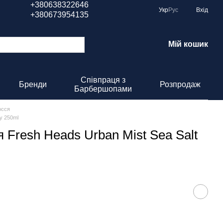
+380638322646
Укр
Рус
Вхід
+380673954135
Мій кошик
Співпраця з
Бренди
Розпродаж
Барбершопами
осся
y 250ml
 Fresh Heads Urban Mist Sea Salt