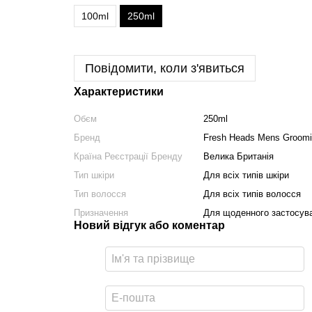
100ml
250ml
Повідомити, коли з'явиться
Характеристики
Обєм
250ml
Бренд
Fresh Heads Mens Groomi
Країна Реєстрації Бренду
Велика Британія
Тип шкіри
Для всіх типів шкіри
Тип волосся
Для всіх типів волосся
Призначення
Для щоденного застосув
Новий відгук або коментар