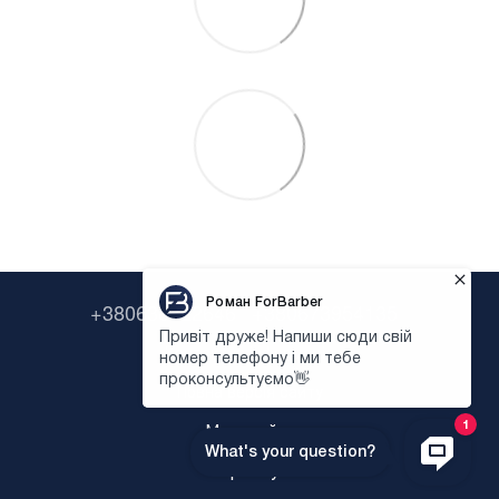
+380638322646
+380673954135
Контактна інформація
Повна версія сайту
Мапа сайту
Укр
Рус