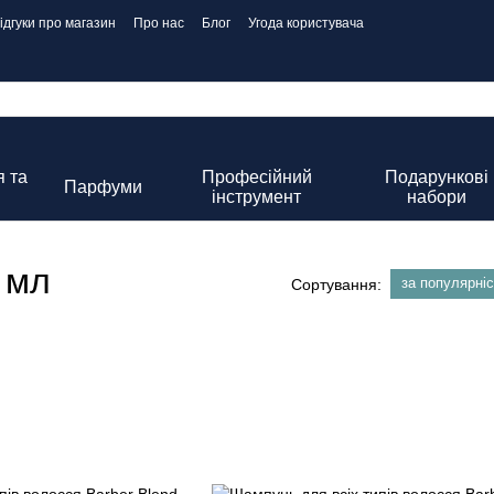
ідгуки про магазин
Про нас
Блог
Угода користувача
 та
Професійний
Подарункові
Парфуми
інструмент
набори
 мл
за популярні
Сортування: