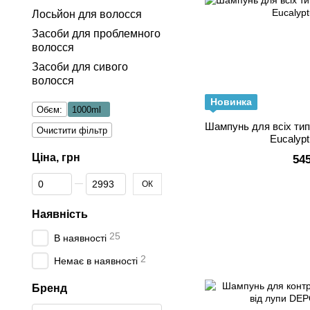
Лосьйон для волосся
Засоби для проблемного
волосся
Засоби для сивого
волосся
Новинка
Обєм:
1000ml
Шампунь для всіх тип
Очистити фільтр
Eucalyp
Ціна, грн
54
Від Ціна, грн
До Ціна, грн
ОК
Наявність
25
В наявності
2
Немає в наявності
Бренд