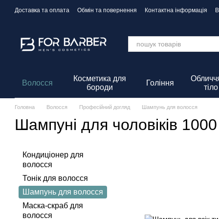
Перейти до основного контенту
Доставка та оплата
Обмін та повернення
Контактна інформація
В
Політика Конфіденційності
Косметика для
Обличчя
Волосся
Гоління
бороди
тіло
Головна
Волосся
Професійний догляд
Шампунь для волосся
Шампуні для чоловіків 1000
Кондиціонер для
волосся
Тонік для волосся
Шампунь для волосся
Маска-скраб для
волосся