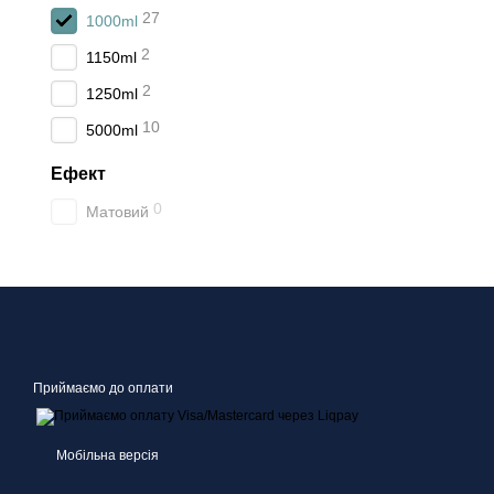
27
1000ml
2
1150ml
2
1250ml
10
5000ml
Ефект
0
Матовий
Приймаємо до оплати
Мобільна версія