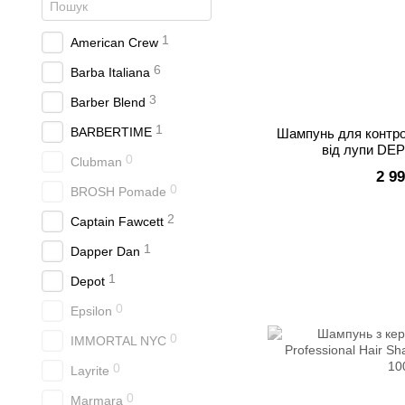
1
American Crew
6
Barba Italiana
3
Barber Blend
1
BARBERTIME
Шампунь для контро
від лупи DE
0
Clubman
2 9
0
BROSH Pomade
2
Captain Fawcett
1
Dapper Dan
1
Depot
0
Epsilon
0
IMMORTAL NYC
0
Layrite
0
Marmara