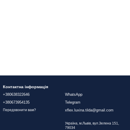
Контактна інформація
+380638322646
WhatsApp
+380673954135
Telegram
xflex.luxina.tilda@gmail.com
Передзвонити вам?
Україна, м.Львів, вул.Зелена 151,
79034