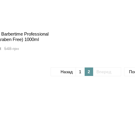
Barbertime Professional
raben Free) 1000ml
н
548 грн
Назад
1
2
Вперед
По