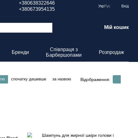
+380638322646
Укр
Рус
Вхід
+380673954135
Мій кошик
Співпраця з
Бренди
Розпродаж
Барбершопами
стю
спочатку дешевше
за назвою
Відображення: