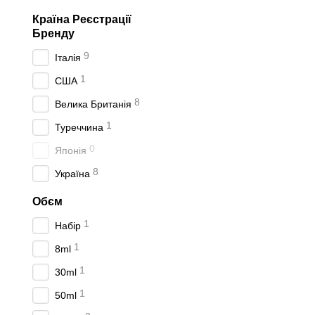
Країна Реєстрації
Бренду
9
Італія
1
США
8
Велика Британія
1
Туреччина
0
Японія
8
Україна
Обєм
1
Набір
1
8ml
1
30ml
1
50ml