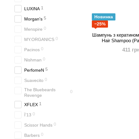
1
LUXINA
Новинка
5
Morgan's
−25%
0
Menspire
Шампунь з кератином 
0
MY.ORGANICS
Hair Shampoo (Pa
0
411 гр
Pacinos
0
Nishman
5
PerfomeN
0
Suavecito
The Bluebeards
0
Revenge
1
XFLEX
0
Ї’13
0
Scissor Hands
0
Barbers