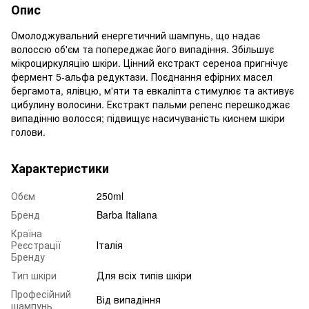
Опис
Омолоджувальний енергетичний шампунь, що надає
волоссю об'єм та попереджає його випадіння. Збільшує
мікроциркуляцію шкіри. Цінний екстракт сереноа пригнічує
фермент 5-альфа редуктази. Поєднання ефірних масел
бергамота, ялівцю, м'яти та евкаліпта стимулює та активує
цибулину волосини. Екстракт пальми репенс перешкоджає
випадінню волосся; підвищує насичуваність киснем шкіри
голови.
Характеристики
Обєм
250ml
Бренд
Barba Italiana
Країна
Реєстрації
Італія
Бренду
Тип шкіри
Для всіх типів шкіри
Професійний
Від випадіння
шампунь