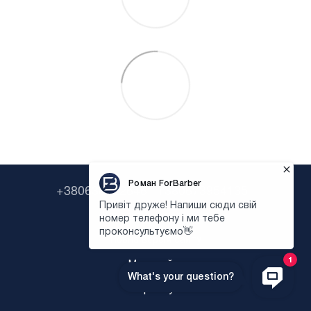
+380638322646
+380673954135
Контактна інформація
Повна версія сайту
Мапа сайту
Укр
Рус