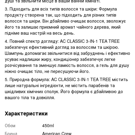
душі та звільнити місце в вашій ванній кімнаті.
3. Підходить для всіх типів волосся та шкіри: Формула
продукту створена так, що підходить для різних типів
волосся та шкіри. Він дбайливо очищає волосся, зволожує
його та залишає приємний аромат чайного дерева, який
підніме ваш настрій на весь день.
4. Повний спектр догляду: AC CLASSIC 3-IN-1 TEA TREE
забезпечує ефективний догляд за волоссям та шкірою.
Шампунь допомагає звільнитися від забруднень і ефективно
усуває надлишки жиру, кондиціонер забезпечує легке
розчісування та зменшує ламкість волосся, а гель для душу
ніжно очищає тіло, не пересушуючи його.
5. Природна формула: AC CLASSIC 3-IN-1 TEA TREE містить
лише натуральні інгредієнти, не містить парабенів та
шкідливих хімічних сполук. Його формула є дбайливою до
вашого тіла та довкілля.
Характеристики
Обєм
450ml
Бренд
American Crew