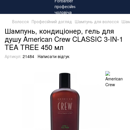
Волосся
Професійний догляд
Шампунь для волосся
Шам
Шампунь, кондиціонер, гель для
душу American Crew CLASSIC 3-IN-1
TEA TREE 450 мл
Артикул:
21484
Написати відгук