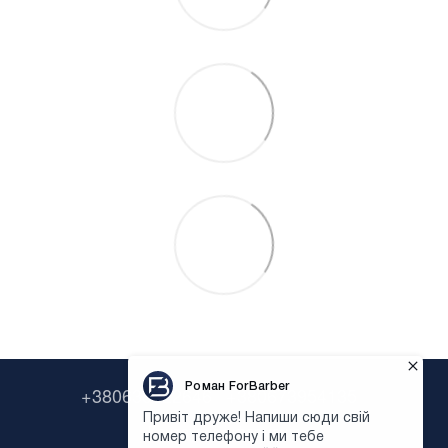
+380638322646
+380673954135
Контактна інформація